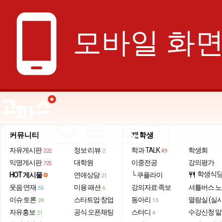
phone_android
모바일 화
으로 보기
커뮤니티
재학생
자유게시판
정보·리뷰
학과 TALK
학생회
222
2
49
익명게시판
대학원
이중전공
강의평가
725
학생식
HOT 게시물
연애상담
└ 쿠플라이
restaurant
21
웃음·연재
미용·패션
강의자료·족보
셔틀버스 
55
6
이슈·토론
스타트업·창업
동아리
열람실 (실
28
13
자유홍보
공식 오픈채팅
스터디
수강신청 
21
4