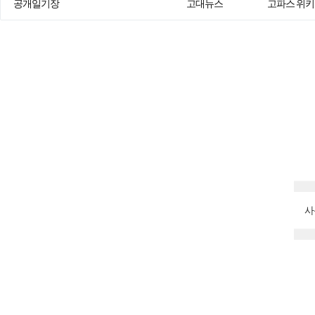
공개일기장
고대뉴스
고파스 위키
사