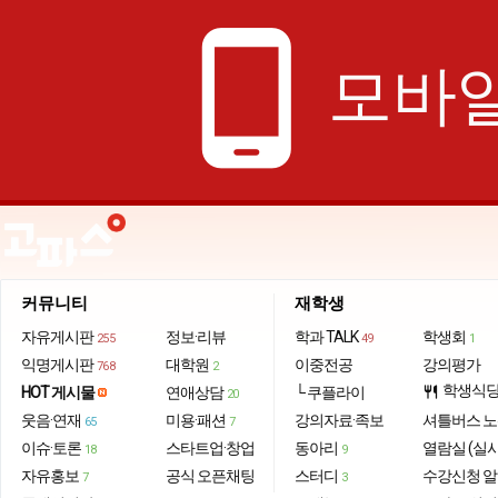
phone_android
모바일
커뮤니티
재학생
자유게시판
정보·리뷰
학과 TALK
학생회
255
49
1
익명게시판
대학원
이중전공
강의평가
768
2
학생식
HOT 게시물
연애상담
└ 쿠플라이
restaurant
20
웃음·연재
미용·패션
강의자료·족보
셔틀버스 
65
7
이슈·토론
스타트업·창업
동아리
열람실 (실
18
9
자유홍보
공식 오픈채팅
스터디
수강신청 
7
3