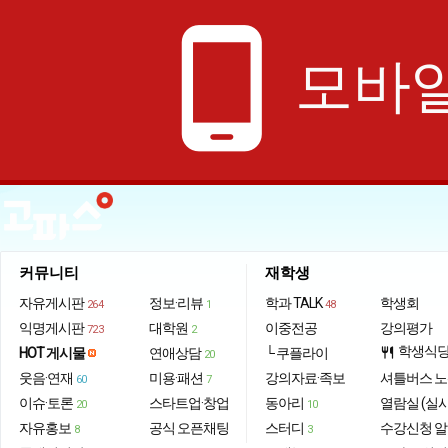
phone_android
모바일
커뮤니티
재학생
자유게시판
정보·리뷰
학과 TALK
학생회
264
1
48
익명게시판
대학원
이중전공
강의평가
723
2
학생식
HOT 게시물
연애상담
└ 쿠플라이
restaurant
20
웃음·연재
미용·패션
강의자료·족보
셔틀버스 
60
7
이슈·토론
스타트업·창업
동아리
열람실 (실
20
10
자유홍보
공식 오픈채팅
스터디
수강신청 
8
3