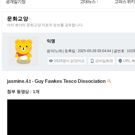
공개일기장
고대뉴스
고파스 위키
1
문화교양
9
여러 분야의 문화교양 자료와 정보를 공유합니다.
익명
음악/노래 |
등록일 : 2025-05-28 03:04:44
| 글번호 : 10292
5929
명이 읽었어요
모바일화면
URL 



jasmine.4.t - Guy Fawkes Tesco Dissociation

첨부 동영상 : 1개