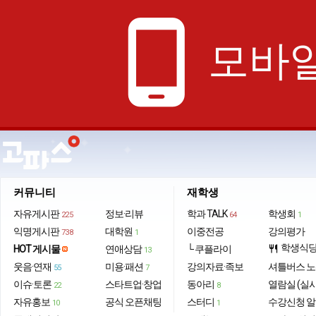
phone_android
모바일
커뮤니티
재학생
자유게시판
정보·리뷰
학과 TALK
학생회
225
64
1
익명게시판
대학원
이중전공
강의평가
738
1
학생식
HOT 게시물
연애상담
└ 쿠플라이
restaurant
13
웃음·연재
미용·패션
강의자료·족보
셔틀버스 
55
7
이슈·토론
스타트업·창업
동아리
열람실 (실
22
8
자유홍보
공식 오픈채팅
스터디
수강신청 
10
1