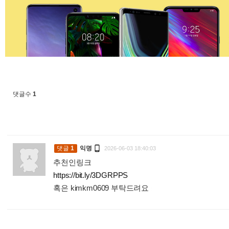
댓글수
1

댓글
1
익명
2026-06-03 18:40:03
추천인링크
https://bit.ly/3DGRPPS
혹은 kimkm0609 부탁드려요
: