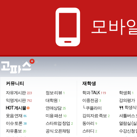
phone_android
모바일
커뮤니티
재학생
자유게시판
정보·리뷰
학과 TALK
학생회
223
1
119
1
익명게시판
대학원
이중전공
강의평가
792
1
3
학생식
HOT 게시물
연애상담
└ 쿠플라이
restaurant
25
웃음·연재
미용·패션
강의자료·족보
셔틀버스 
86
10
2
이슈·토론
스타트업·창업
동아리
열람실 (실
38
2
9
자유홍보
공식 오픈채팅
스터디
수강신청 
20
2