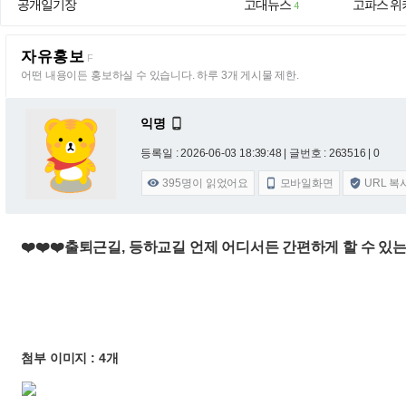
공개일기장
고대뉴스
고파스 위
4
자유홍보
F
어떤 내용이든 홍보하실 수 있습니다. 하루 3개 게시물 제한.
익명

등록일 : 2026-06-03 18:39:48
| 글번호 : 263516 | 0
395
명이 읽었어요
모바일화면
URL 복



❤️❤️❤️출퇴근길, 등하교길 언제 어디서든 간편하게 할 수 있는
첨부 이미지 : 4개