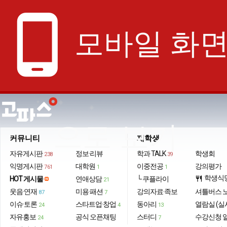
phone_android
모바일 화
으로 보기
커뮤니티
재학생
자유게시판
정보·리뷰
학과 TALK
학생회
238
39
익명게시판
대학원
이중전공
강의평가
761
1
1
학생식
HOT 게시물
연애상담
└ 쿠플라이
restaurant
21
웃음·연재
미용·패션
강의자료·족보
셔틀버스 
87
7
이슈·토론
스타트업·창업
동아리
열람실 (실
24
4
13
자유홍보
공식 오픈채팅
스터디
수강신청 
24
7