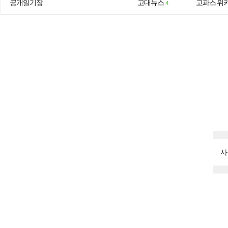
공개일기장
고대뉴스
고파스 위
4
사