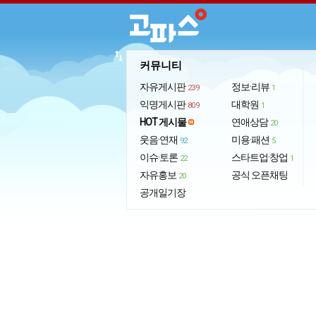
import_export
커뮤니티
자유게시판
정보·리뷰
239
1
익명게시판
대학원
809
1
HOT 게시물
연애상담
20
웃음·연재
미용·패션
92
5
이슈·토론
스타트업·창업
22
1
자유홍보
공식 오픈채팅
20
공개일기장