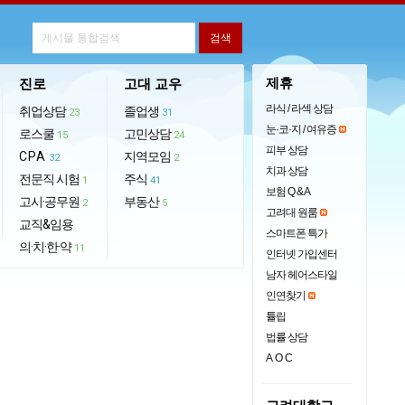
제휴
진로
고대 교우
라식 / 라섹 상담
취업상담
졸업생
23
31
눈·코·지 / 여유증
로스쿨
고민상담
15
24
피부 상담
CPA
지역모임
32
2
치과 상담
전문직 시험
주식
1
41
보험 Q & A
고시·공무원
부동산
2
5
고려대 원룸
교직&임용
스마트폰 특가
의·치·한·약
11
인터넷 가입센터
남자 헤어스타일
인연찾기
튤립
법률 상담
AOC