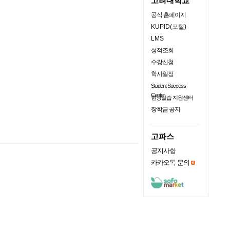
고려대학교
공식 홈페이지
KUPID(포털)
LMS
성적조회
수강신청
학사일정
Student Success
Center
현장실습 지원센터
장학금 공지
고파스
공지사항
카카오톡 문의