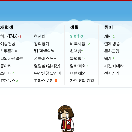
재학생
생활
취미
sofo
학과 TALK
학생회
게임
48
1
2
이중전공
강의평가
벼룩시장
연예·방송
1
12
학생식당
└ 쿠플라이
restaurant
헌책방
문화교양
1
강의자료·족보
셔틀버스 노선
복덕방
덕게
14
3
동아리
열람실 (실시간)
알바·과외
사진·카메라
9
8
스터디
수강신청 알리미
여행·해외
전자기기
4
고대뉴스
고파스 위키
자취·요리·건강
3