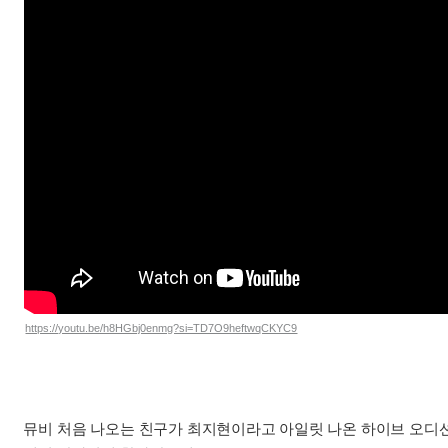
https://youtu.be/h8HGbj0enmg?si=TD7O9heftwqCKYC9
뮤비 처음 나오는 친구가 최지현이라고 아일릿 나온 하이브 오디