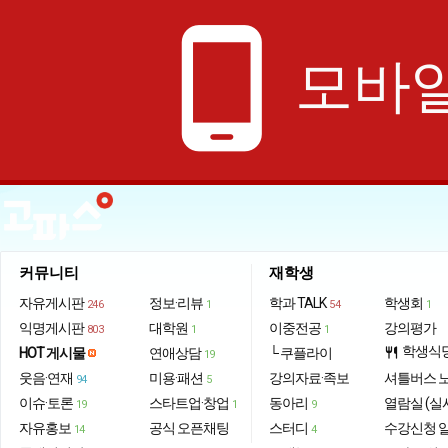
phone_android
모바일
커뮤니티
재학생
자유게시판
정보·리뷰
학과 TALK
학생회
246
1
54
1
익명게시판
대학원
이중전공
강의평가
803
1
1
학생식
HOT 게시물
연애상담
└ 쿠플라이
restaurant
19
웃음·연재
미용·패션
강의자료·족보
셔틀버스 
94
5
이슈·토론
스타트업·창업
동아리
열람실 (실
19
1
9
자유홍보
공식 오픈채팅
스터디
수강신청 
14
4