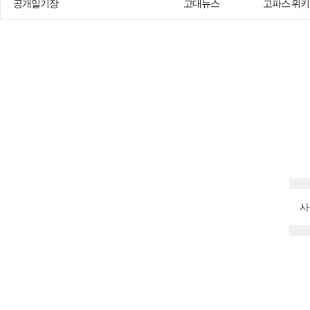
공개일기장
고대뉴스
고파스 위키
사