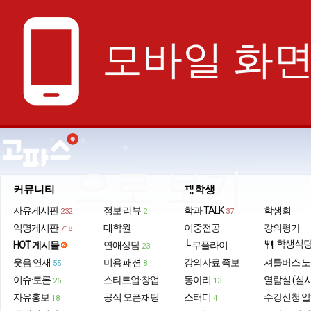
phone_android
모바일 화
으로 보기
커뮤니티
재학생
자유게시판
정보·리뷰
학과 TALK
학생회
232
2
37
익명게시판
대학원
이중전공
강의평가
718
학생식
HOT 게시물
연애상담
└ 쿠플라이
restaurant
23
웃음·연재
미용·패션
강의자료·족보
셔틀버스 
55
8
이슈·토론
스타트업·창업
동아리
열람실 (실
26
13
자유홍보
공식 오픈채팅
스터디
수강신청 
18
4