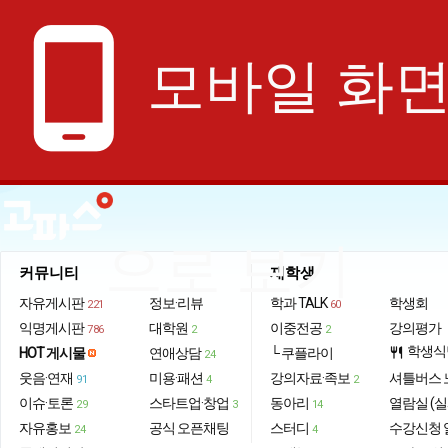
phone_android
모바일 화
으로 보기
커뮤니티
재학생
자유게시판
정보·리뷰
학과 TALK
학생회
221
60
익명게시판
대학원
이중전공
강의평가
786
2
2
학생식
HOT 게시물
연애상담
└ 쿠플라이
restaurant
24
웃음·연재
미용·패션
강의자료·족보
셔틀버스 
91
4
2
이슈·토론
스타트업·창업
동아리
열람실 (실
29
3
14
자유홍보
공식 오픈채팅
스터디
수강신청 
24
4