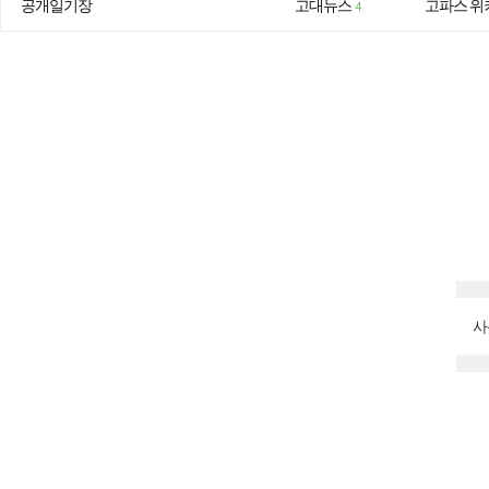
공개일기장
고대뉴스
고파스 위
4
사