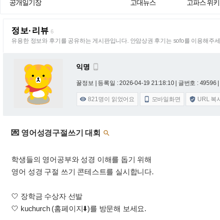
공개일기장
고대뉴스
고파스 위키
정보·리뷰
6
유용한 정보와 후기를 공유하는 게시판입니다. 안암상권 후기는 sofo를 이용해주세
익명

꿀정보 |
등록일 : 2026-04-19 21:18:10
| 글번호 : 49596 |
821
명이 읽었어요
모바일화면
URL 복



💌 영어성경구절쓰기 대회

학생들의 영어공부와 성경 이해를 돕기 위해
영어 성경 구절 쓰기 콘테스트를 실시합니다.
🤍 장학금 수상자 선발
🤍 kuchurch (홈페이지⬇️)를 방문해 보세요.