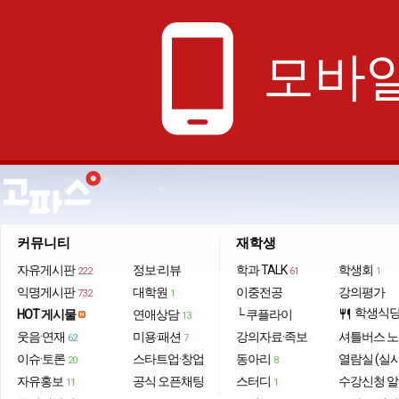
phone_android
모바일
커뮤니티
재학생
자유게시판
정보·리뷰
학과 TALK
학생회
222
61
1
익명게시판
대학원
이중전공
강의평가
732
1
학생식
HOT 게시물
연애상담
└ 쿠플라이
restaurant
13
웃음·연재
미용·패션
강의자료·족보
셔틀버스 
62
7
이슈·토론
스타트업·창업
동아리
열람실 (실
20
8
자유홍보
공식 오픈채팅
스터디
수강신청 
11
1