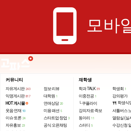
phone_android
모바일
커뮤니티
재학생
자유게시판
정보·리뷰
학과 TALK
학생회
243
39
1
익명게시판
대학원
이중전공
강의평가
817
1
1
학생식
HOT 게시물
연애상담
└ 쿠플라이
restaurant
20
웃음·연재
미용·패션
강의자료·족보
셔틀버스 
90
5
이슈·토론
스타트업·창업
동아리
열람실 (실
24
3
11
자유홍보
공식 오픈채팅
스터디
수강신청 
23
5