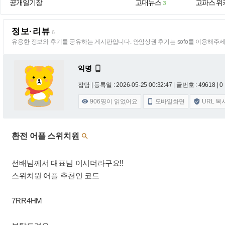
공개일기장
고대뉴스
고파스 위
3
정보·리뷰
6
유용한 정보와 후기를 공유하는 게시판입니다. 안암상권 후기는 sofo를 이용해주세
익명

잡담 |
등록일 : 2026-05-25 00:32:47
| 글번호 : 49618 | 0
906
명이 읽었어요
모바일화면
URL 복



환전 어플 스위치원

선배님께서 대표님 이시더라구요!!
스위치원 어플 추천인 코드
7RR4HM