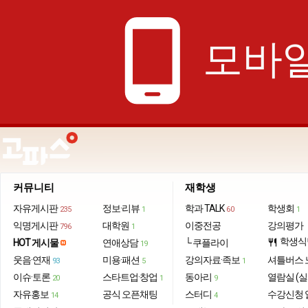
phone_android
모바일
커뮤니티
재학생
자유게시판
정보·리뷰
학과 TALK
학생회
235
1
60
1
익명게시판
대학원
이중전공
강의평가
796
1
학생식
HOT 게시물
연애상담
└ 쿠플라이
restaurant
19
웃음·연재
미용·패션
강의자료·족보
셔틀버스 
93
5
1
이슈·토론
스타트업·창업
동아리
열람실 (실
20
1
9
자유홍보
공식 오픈채팅
스터디
수강신청 
14
4