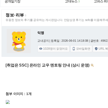
공개일기장
고대뉴스
고파스 위
3
정보·리뷰
6
유용한 정보와 후기를 공유하는 게시판입니다. 안암상권 후기는 sofo를 이용해주세
익명
교내공지 |
등록일 : 2026-06-01 14:18:08
| 글번호 : 49622
1028
명이 읽었어요
모바일화면
URL 



[취업은 SSC] 온라인 교우 멘토링 안내 (상시 운영)

첨부 이미지 : 1개