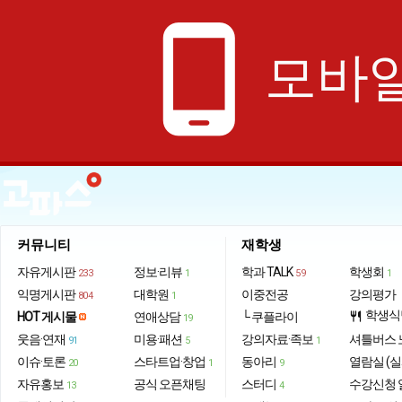
phone_android
모바일
커뮤니티
재학생
자유게시판
정보·리뷰
학과 TALK
학생회
233
1
59
1
익명게시판
대학원
이중전공
강의평가
804
1
학생식
HOT 게시물
연애상담
└ 쿠플라이
restaurant
19
웃음·연재
미용·패션
강의자료·족보
셔틀버스 
91
5
1
이슈·토론
스타트업·창업
동아리
열람실 (실
20
1
9
자유홍보
공식 오픈채팅
스터디
수강신청 
13
4