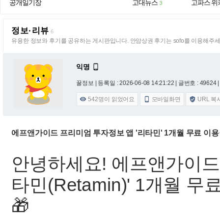
공개일기장
고대뉴스
고파스 위
3
정보·리뷰
6
유용한 정보와 후기를 공유하는 게시판입니다. 안암상권 후기는 sofo를 이용해주세
익명

꿀정보 |
등록일 : 2026-06-08 14:21:22
| 글번호 : 49624 |
542
명이 읽었어요
모바일화면
URL 복



에프앤가이드 프리미엄 투자정보 앱 '리타민' 1개월 무료 이
안녕하세요! 에프앤가이드에
타민(Retamin)' 1개월
🎁