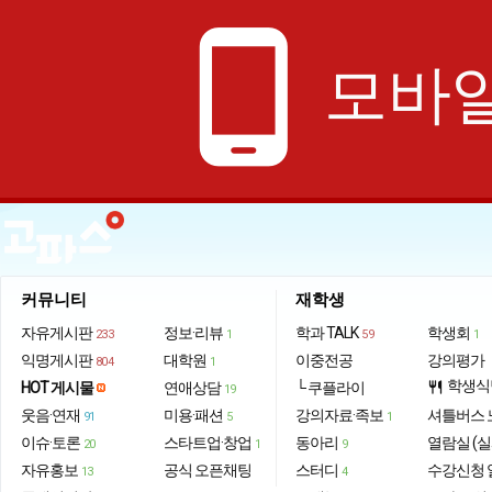
phone_android
모바일
커뮤니티
재학생
자유게시판
정보·리뷰
학과 TALK
학생회
233
1
59
1
익명게시판
대학원
이중전공
강의평가
804
1
학생식
HOT 게시물
연애상담
└ 쿠플라이
restaurant
19
웃음·연재
미용·패션
강의자료·족보
셔틀버스 
91
5
1
이슈·토론
스타트업·창업
동아리
열람실 (실
20
1
9
자유홍보
공식 오픈채팅
스터디
수강신청 
13
4