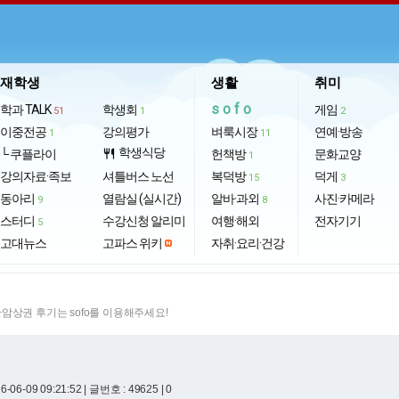
재학생
생활
취미
sofo
학과 TALK
학생회
게임
51
1
2
이중전공
강의평가
벼룩시장
연예·방송
1
11
학생식당
└ 쿠플라이
restaurant
헌책방
문화교양
1
강의자료·족보
셔틀버스 노선
복덕방
덕게
15
3
동아리
열람실 (실시간)
알바·과외
사진·카메라
9
8
스터디
수강신청 알리미
여행·해외
전자기기
5
고대뉴스
고파스 위키
자취·요리·건강
암상권 후기는 sofo를 이용해주세요!
-06-09 09:21:52
| 글번호 : 49625 | 0