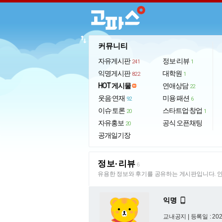
import_export
커뮤니티
자유게시판
정보·리뷰
241
1
익명게시판
대학원
822
1
HOT 게시물
연애상담
22
웃음·연재
미용·패션
92
6
이슈·토론
스타트업·창업
20
1
자유홍보
공식 오픈채팅
20
공개일기장
정보·리뷰
6
유용한 정보와 후기를 공유하는 게시판입니다. 안
익명

교내공지 |
등록일 : 2026