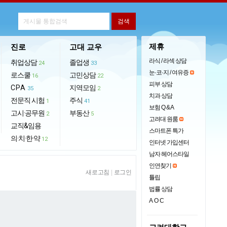
제휴
진로
고대 교우
라식 / 라섹 상담
취업상담
졸업생
24
33
눈·코·지 / 여유증
로스쿨
고민상담
16
22
피부 상담
CPA
지역모임
35
2
치과 상담
전문직 시험
주식
1
41
보험 Q & A
고시·공무원
부동산
2
5
고려대 원룸
교직&임용
스마트폰 특가
의·치·한·약
12
인터넷 가입센터
남자 헤어스타일
인연찾기
새로고침
|
로그인
튤립
법률 상담
AOC