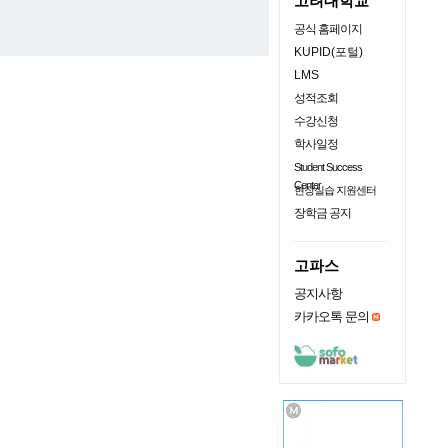
고려대학교
공식 홈페이지
KUPID(포털)
LMS
성적조회
수강신청
학사일정
Student Success
Center
현장실습 지원센터
장학금 공지
고파스
공지사항
카카오톡 문의