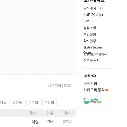
고려대학교
공식 홈페이지
KUPID(포털)
LMS
성적조회
수강신청
학사일정
Student Success
Center
현장실습 지원센터
장학금 공지
고파스
공지사항
새로고침
|
로그인
카카오톡 문의
미술
#
여행
#
문학
#
창작
글쓴이
읽음
날짜
익명
794
07/16