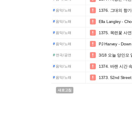
1376. 그대의 향

#
음악/노래
Ella Langley - Cho

#
음악/노래
1375. 목련꽃 사연

#
음악/노래
PJ Harvey - Down 

#
음악/노래
3/18 오늘 양인모

#
연극/공연
1374. 바랜 시간 

#
음악/노래
1373. 52nd Str

#
음악/노래
새로고침