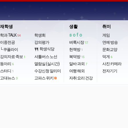
재학생
생활
취미
sofo
학과 TALK
학생회
게임
54
이중전공
강의평가
벼룩시장
연예·방송
17
학생식당
└ 쿠플라이
restaurant
헌책방
문화교양
1
강의자료·족보
셔틀버스 노선
복덕방
덕게
1
15
6
동아리
열람실 (실시간)
알바·과외
사진·카메라
6
7
스터디
수강신청 알리미
여행·해외
전자기기
1
고대뉴스
고파스 위키
자취·요리·건강
3