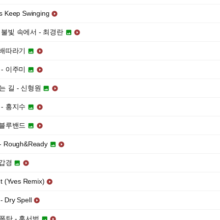
ys Keep Swinging

의 불빛 속에서 - 최경란


- 배따라기


 - 이주미


는 길 - 신형원


 - 홍지수


- 블루밴드


 Rough&Ready


조갑경


It (Yves Remix)

 Dry Spell

한폭탄 - 홍서범

