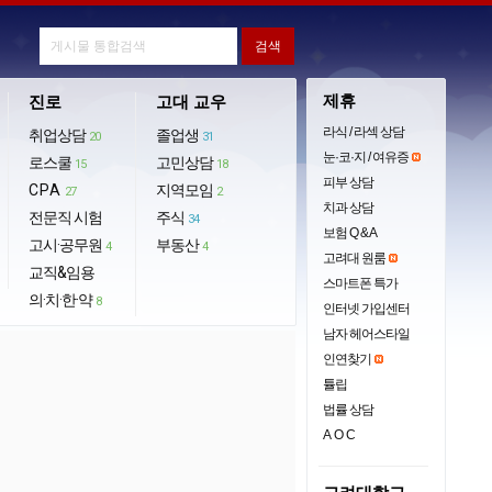
제휴
진로
고대 교우
라식 / 라섹 상담
취업상담
졸업생
20
31
눈·코·지 / 여유증
로스쿨
고민상담
15
18
피부 상담
CPA
지역모임
27
2
치과 상담
전문직 시험
주식
34
보험 Q & A
고시·공무원
부동산
4
4
고려대 원룸
교직&임용
스마트폰 특가
의·치·한·약
8
인터넷 가입센터
남자 헤어스타일
인연찾기
튤립
법률 상담
AOC