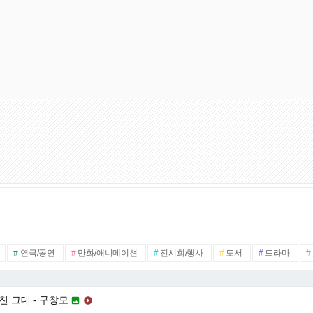
.
#
연극/공연
#
만화/애니메이션
#
전시회/행사
#
도서
#
드라마
#
주친 그대 - 구창모

