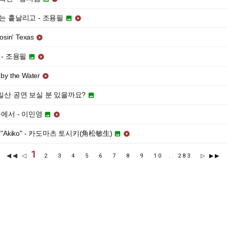
기는 흩날리고 - 조용필


osin' Texas

 - 조용필


by the Water

 일산 공연 보실 분 있을까요?

속에서 - 이민영


eet "Akiko" - 카도마츠 토시키(角松敏生)


1
◀◀ ◁
2
3
4
5
6
7
8
9
10
..
283
▷
▶▶