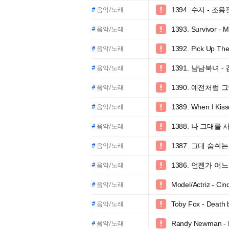
1394. 수지 - 조용

#
음악/노래
1393. Survivor - M

#
음악/노래
1392. Pick Up The

#
음악/노래
1391. 남남북녀 -

#
음악/노래
1390. 예전처럼 

#
음악/노래
1389. When I Kis

#
음악/노래
1388. 나 그대를

#
음악/노래
1387. 그대 숨쉬

#
음악/노래
1386. 언젠가 어

#
음악/노래
Model/Actriz - Cin

#
음악/노래
Toby Fox - Death

#
음악/노래
Randy Newman - Po

#
음악/노래