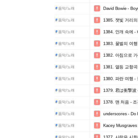
David Bowie - Bo

#
음악/노래
1385. 잿빛 거리

#
음악/노래
1384. 안개 속에 

#
음악/노래
1383. 꿀벌의 여행

#
음악/노래
1382. 아침으로 가

#
음악/노래
1381. 열등 교향곡

#
음악/노래
1380. 파란 여행 

#
음악/노래
1379. 君は衝撃波 -

#
음악/노래
1378. 맨 처음 - 

#
음악/노래
underscores - Do 

#
음악/노래
Kacey Musgraves -

#
음악/노래
1377. 사랑은 시

#
음악/노래