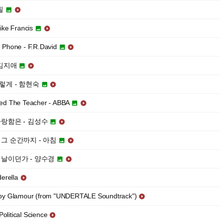
필


ike Francis


 Phone - F.R.David


 김지애


그렇게 - 함현숙


sed The Teacher - ABBA


 사랑함은 - 김성수


는 그 순간까지 - 아침


느 날이던가 - 양수경


derella

 by Glamour (from "UNDERTALE Soundtrack")

litical Science
