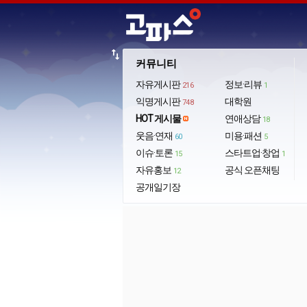
import_export
커뮤니티
자유게시판
정보·리뷰
216
1
익명게시판
대학원
748
HOT 게시물
연애상담
18
웃음·연재
미용·패션
60
5
이슈·토론
스타트업·창업
15
1
자유홍보
공식 오픈채팅
12
공개일기장