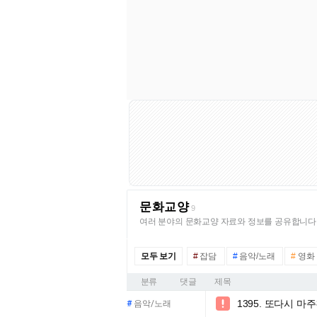
문화교양
9
여러 분야의 문화교양 자료와 정보를 공유합니다
모두 보기
#
잡담
#
음악/노래
#
영화
분류
댓글
제목
1395. 또다시 마

#
음악/노래