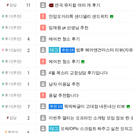
연극 뮤지컬 여러 개 후기

more
#
잡담
11
안암오거리쪽 샌디댈리 샌드위치

#
후기(추천)

임재원 pt 선생님 추천

#
후기(추천)
에어컨 청소 후기

#
후기(추천)
4
태그
법후 헤어앤건마스터 리뷰(자유

#
후기(일반)
2
추천 19
에어컨 청소 후기

#
후기(추천)

4월 목소리 교정상담 후기입니다

#
후기(추천)
1
남자 미용실 추천

#
후기(추천)
1
용달 추천합니다

#
후기(추천)
뚝딱짜글이 고대점 내돈내산 리뷰


#
후기(추천)
7
추천 14
이번주 열리는 오프라인 소개팅 모임 정보 한 

#
잡담
2
태그
오픽/OPIc 스크립트 짜주고 실전 모의고

#
꿀정보
6