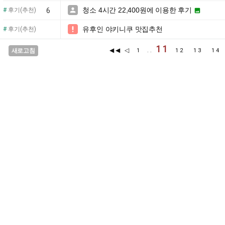
청소 4시간 22,400원에 이용한 후기

#
후기(추천)
6

유후인 야키니쿠 맛집추천

#
후기(추천)
11
◀◀
◁
새로고침
1
..
12
13
1