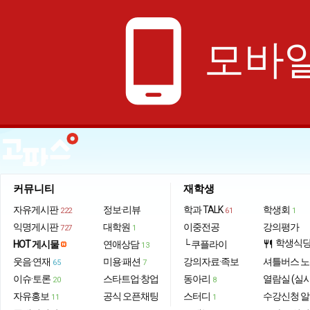
phone_android
모바일
커뮤니티
재학생
자유게시판
정보·리뷰
학과 TALK
학생회
222
61
1
익명게시판
대학원
이중전공
강의평가
727
1
학생식
HOT 게시물
연애상담
└ 쿠플라이
restaurant
13
웃음·연재
미용·패션
강의자료·족보
셔틀버스 
65
7
이슈·토론
스타트업·창업
동아리
열람실 (실
20
8
자유홍보
공식 오픈채팅
스터디
수강신청 
11
1