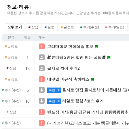
정보·리뷰
6
유용한 정보와 후기를 공유하는 게시판입니다. 안암상권 후기는 sofo를 이용해주세
모두 보기
#
잡담
#
질문
#
꿀정보
#
후기(추천)
#
후기(일반)
분류
댓글
제목
고려대학교 현장실습 홍보

#
꿀정보

🎁뷰티템 2만원 할인 받는 꿀팁🎁

#
꿀정보
1

을지로 차이 후기2

#
잡담
12
배냇밀 이유식 축하박스

#
꿀정보

을지로 맛집 을지로차이 내돈내산 (고

#
후기(추천)
5
추천 16
리알토 점심 3코스 후기

#
후기(추천)
10
추천 10
반포장 이사/용달 김규봉 기사님 왕왕왕왕왕추천드립니

#
잡담
(대가성리뷰)고파스 보고 가본 탱글이문어 리뷰

#
후기(추천)