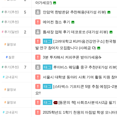
아가세요!)

안암역 한방쏜닭 추천해용(대가성 리뷰)

#
후기(추천)
5

에어컨 청소 후기

#
후기(추천)

틈새장 업체 후기 데코로쏘 (대가성 리뷰)

#
후기(일반)
2

태그
[고려대학교 KU마음건강연구소] 한국형

#
꿀정보
발 연구 참여자 모집합니다 (사례금 O)

3분 투자해서 커피쿠폰 받아가세용☕️

#
질문
태그
루이비스 웨딩홀 중구 추천(대가성 리뷰

#
후기(추천)
7
서울시 대학생 동아리 사회 기여 활동 지원 참

#
교내공지
태그
[스타벅스 기프티콘 5명 추첨 예정]1~

#
꿀정보
요!!
태그
[동문의 책] 사회조사분석사2급 필기

more
#
꿀정보
2025학년도 1학기 천원의 아침밥 학생 모니터

#
교내공지