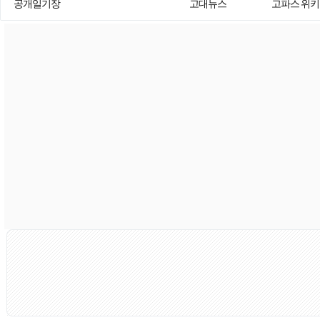
공개일기장
고대뉴스
고파스 위키