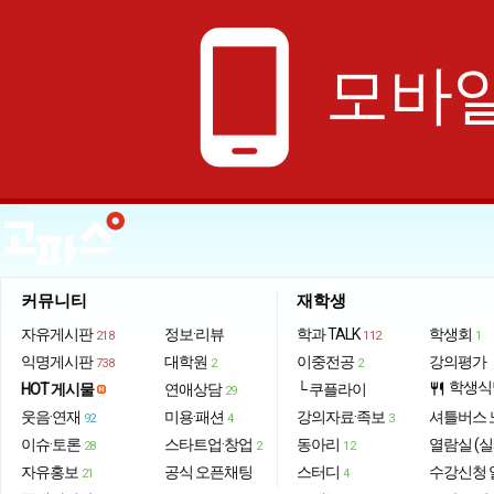
phone_android
모바일
커뮤니티
재학생
자유게시판
정보·리뷰
학과 TALK
학생회
218
112
1
익명게시판
대학원
이중전공
강의평가
738
2
2
학생식
HOT 게시물
연애상담
└ 쿠플라이
restaurant
29
웃음·연재
미용·패션
강의자료·족보
셔틀버스 
92
4
3
이슈·토론
스타트업·창업
동아리
열람실 (실
28
2
12
자유홍보
공식 오픈채팅
스터디
수강신청 
21
4