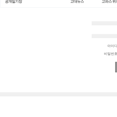
공개일기장
고대뉴스
고파스 위
아이
비밀번