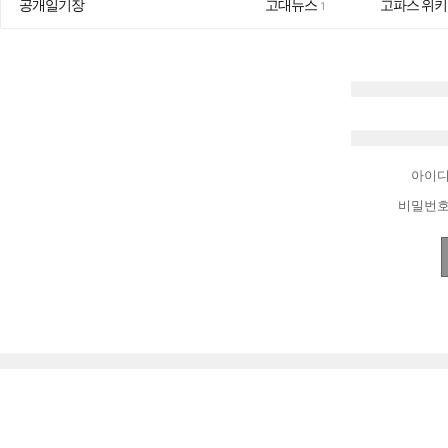
공개일기장
고대뉴스
고파스 위키
1
아이
비밀번