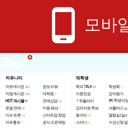
phone_android
모바일
커뮤니티
재학생
자유게시판
정보·리뷰
학과 TALK
학생회
262
45
1
익명게시판
대학원
이중전공
강의평가
742
2
학생식
HOT 게시물
연애상담
└ 쿠플라이
restaurant
22
웃음·연재
미용·패션
강의자료·족보
셔틀버스 
60
7
이슈·토론
스타트업·창업
동아리
열람실 (실
19
10
자유홍보
공식 오픈채팅
스터디
수강신청 
7
3