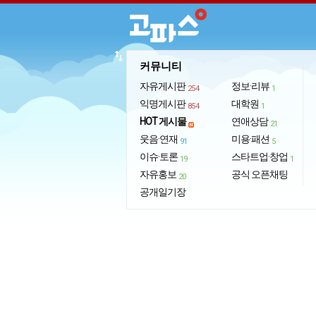
import_export
커뮤니티
자유게시판
정보·리뷰
254
1
익명게시판
대학원
854
1
HOT 게시물
연애상담
21
웃음·연재
미용·패션
91
5
이슈·토론
스타트업·창업
19
1
자유홍보
공식 오픈채팅
20
공개일기장