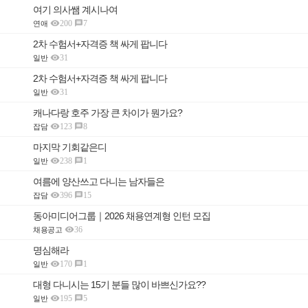
여기 의사쌤 계시나여

200
7

연애
2차 수험서+자격증 책 싸게 팝니다

31
일반
2차 수험서+자격증 책 싸게 팝니다

31
일반
캐나다랑 호주 가장 큰 차이가 뭔가요?

123
8

잡담
마지막 기회같은디

238
1

일반
여름에 양산쓰고 다니는 남자들은

396
15

잡담
동아미디어그룹｜2026 채용연계형 인턴 모집

36
채용공고
명심해라

170
1

일반
대형 다니시는 15기 분들 많이 바쁘신가요??

195
5

일반