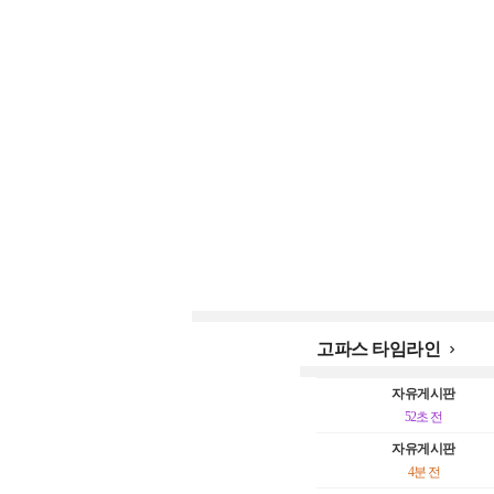
고파스 타임라인

자유게시판
52초 전
자유게시판
4분 전