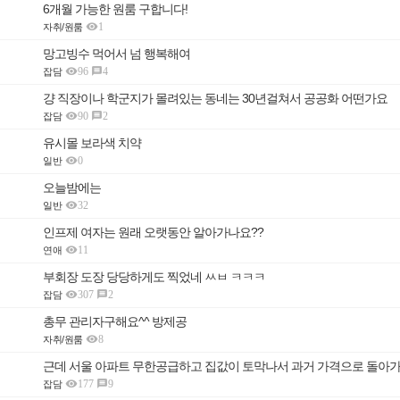
6개월 가능한 원룸 구합니다!

1
자취/원룸
망고빙수 먹어서 넘 행복해여

96
4

잡담
걍 직장이나 학군지가 몰려있는 동네는 30년걸쳐서 공공화 어떤가요

90
2

잡담
유시몰 보라색 치약

0
일반
오늘밤에는

32
일반
인프제 여자는 원래 오랫동안 알아가나요??

11
연애
부회장 도장 당당하게도 찍었네 ㅆㅂ ㅋㅋㅋ

307
2

잡담
총무 관리자구해요^^ 방제공

8
자취/원룸
근데 서울 아파트 무한공급하고 집값이 토막나서 과거 가격으로 돌아가면 

177
9

잡담