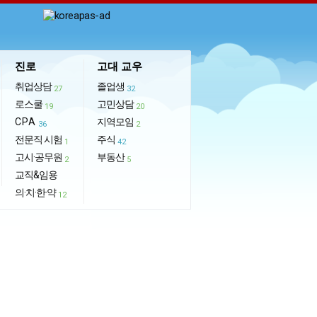
진로
고대 교우
취업상담
졸업생
27
32
로스쿨
고민상담
19
20
CPA
지역모임
36
2
전문직 시험
주식
1
42
고시·공무원
부동산
2
5
교직&임용
의·치·한·약
12