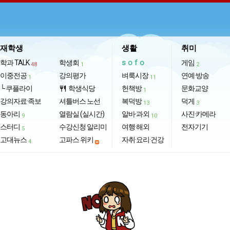
재학생
생활
취미
sofo
학과 TALK
학생회
게임
48
1
2
이중전공
강의평가
벼룩시장
연예·방송
1
11
└ 쿠플라이
학생식당
헌책방
문화교양
restaurant
1
강의자료·족보
셔틀버스 노선
복덕방
덕게
13
3
동아리
열람실 (실시간)
알바·과외
사진·카메라
9
10
스터디
수강신청 알리미
여행·해외
전자기기
5
고대뉴스
고파스 위키
자취·요리·건강
4