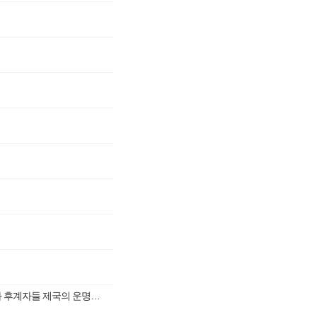
오디세이 개봉도 기념해서 알렉산더 이후의 헬레니즘 제국 역사 AI 만화 후계자들 제국의 운명입니다 이번화는 9화 개전입니다