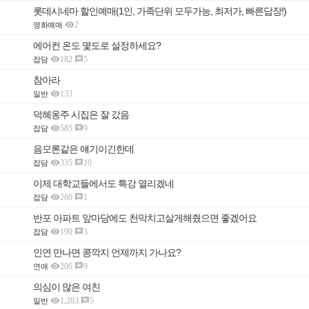
롯데시네마 할인예매(1인, 가족단위 모두가능, 최저가, 빠른답장!)

2
영화예매
에어컨 온도 몇도로 설정하세요?

182
5

잡담
참아라

133
일반
덕혜옹주 시집은 잘 갔음

585
9

잡담
음모론같은 얘기이긴한데

335
10

잡담
이제 대학교들에서도 특강 열리겠네

260
1

잡담
반포 아파트 앞마당에도 천막치고살게해줬으면 좋겠어요

190
3

잡담
인연 만나면 콩깍지 언제까지 가나요?

206
9

연애
의심이 많은 여친

1,283
5

일반