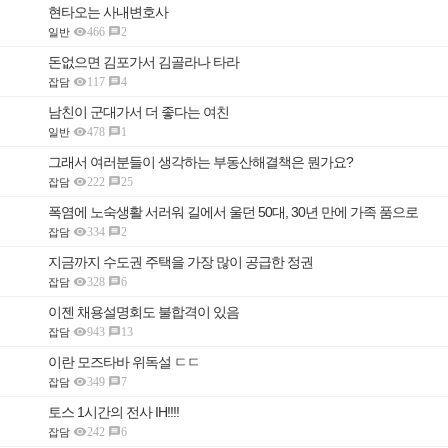
현타오는 사내변호사

466
2

일반
돈없으면 김포가서 김골라나 타라

117
4

잡담
남친이 군대가서 더 좋다는 여친

478
1

일반
그래서 여러분들이 생각하는 부동산해결책은 뭔가요?

222
25

잡담
폭염에 노숙생활 서러워 길에서 울던 50대, 30년 만에 가족 품으로

334
2

잡담
지금까지 수도권 주택을 가장 많이 공급한 정권

328
6

잡담
이젠 채용설명회도 불합격이 있음

943
13

잡담
이란 모즈타바 위독설 ㄷㄷ

349
7

잡담
토스 1시간의 전사 IH!!!!

242
6

잡담