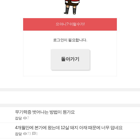
으아니? 이럴수가!
로그인이 필요합니다.
무기력증 벗어나는 방법이 뭔가요

7
잡담
4개월만에 본가에 왔는데 12살 돼지 아재 때문에 너무 덥네요

73
1

잡담