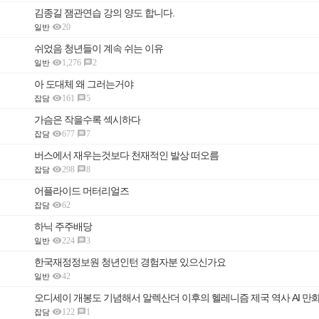
김종길 잼관연습 강의 양도 합니다.

20
일반
쉬었음 청년들이 계속 쉬는 이유

1,276
2

일반
아 도대체 왜 그러는거야

161
5

잡담
가슴은 작을수록 섹시하다

677
7

잡담
버스에서 재우는것보다 천재적인 발상 떠오름

298
8

잡담
어플라이드 머터리얼즈

62
잡담
하닉 주주배당

224
3

일반
한국재정정보원 청년인턴 경험자분 있으신가요

42
일반

122
1

잡담