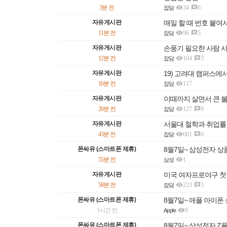

3분 전
34
6

잡담
자유게시판
매일 할 때 번호 붙여

11분 전
96
5

잡담
자유게시판
손풍기 필요한 사람 

12분 전
104
3

잡담
자유게시판
19) 고려대 캠퍼스

16분 전
117
잡담
자유게시판
이때까지 살면서 큰 

20분 전
127
9

잡담
자유게시판
서울대 철학과 취업률 

43분 전
681
6

잡담
폰싸유 (스마트폰 제휴)
8월7일~ 삼성전자 상

55분 전
1
삼성
자유게시판
미국 여자프로야구 첫 

58분 전
223
3

잡담
폰싸유 (스마트폰 제휴)
8월7일~ 애플 아이폰

1시간 전
0
Apple
폰싸유 (스마트폰 제휴)
8월7일~ 삼성전자 Z