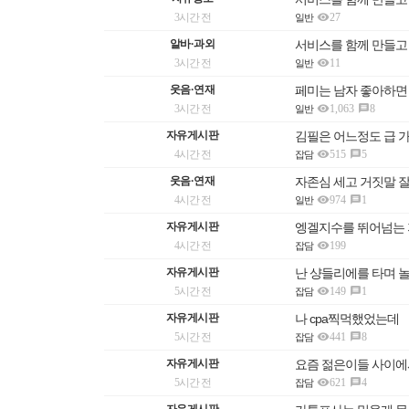

3시간 전
27
일반
알바·과외
서비스를 함께 만들고

3시간 전
11
일반
웃음·연재
페미는 남자 좋아하면

3시간 전
1,063
8

일반
자유게시판
김필은 어느정도 급 

4시간 전
515
5

잡담
웃음·연재
자존심 세고 거짓말 잘

4시간 전
974
1

일반
자유게시판
엥겔지수를 뛰어넘는

4시간 전
199
잡담
자유게시판
난 샹들리에를 타며 

5시간 전
149
1

잡담
자유게시판
나 cpa찍먹했었는데

5시간 전
441
8

잡담
자유게시판
요즘 젊은이들 사이에

5시간 전
621
4

잡담