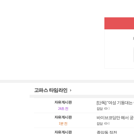
고파스 타임라인

자유게시판
[단독] “여성 기동대

24초 전
3
잡담
자유게시판
바이브코딩만 해서 궁

1분 전
8
잡담
자유게시판
종암동 정전