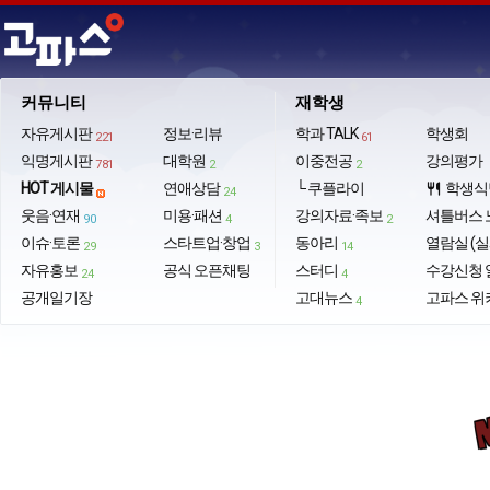
커뮤니티
재학생
자유게시판
정보·리뷰
학과 TALK
학생회
221
61
익명게시판
대학원
이중전공
강의평가
781
2
2
HOT 게시물
연애상담
└ 쿠플라이
학생식
restaurant
24
웃음·연재
미용·패션
강의자료·족보
셔틀버스 
90
4
2
이슈·토론
스타트업·창업
동아리
열람실 (실
29
3
14
자유홍보
공식 오픈채팅
스터디
수강신청 
24
4
공개일기장
고대뉴스
고파스 위
4