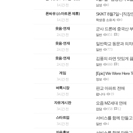

1시간 전
0
삼성
폰싸유 (스마트폰 제휴)
SK/KT 8월7일~ [직

1시간 전
0
학생증 소유자
웃음·연재
군사 드론에 중국산 

2시간 전
851
2

일반
웃음·연재
일반학교 동문과 의치

2시간 전
773
일반
웃음·연재
김풍의 라면 맛있게 

2시간 전
660
1

일반
게임
[Epic] We Were Her

3시간 전
0
정보
벼룩시장
판교 아파트 전매

3시간 전
19
팝니다
자유게시판
요즘 MZ세대 연애

3시간 전
958
12

잡담
스타트업
서비스를 함께 만들고

3시간 전
4
일반
자유홍보
서비스를 함께 만들고