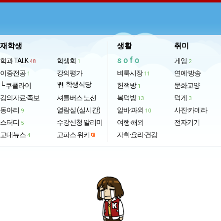
재학생
생활
취미
sofo
학과 TALK
학생회
게임
48
1
2
이중전공
강의평가
벼룩시장
연예·방송
1
11
학생식당
└ 쿠플라이
restaurant
헌책방
문화교양
1
강의자료·족보
셔틀버스 노선
복덕방
덕게
13
3
동아리
열람실 (실시간)
알바·과외
사진·카메라
9
10
스터디
수강신청 알리미
여행·해외
전자기기
5
고대뉴스
고파스 위키
자취·요리·건강
4