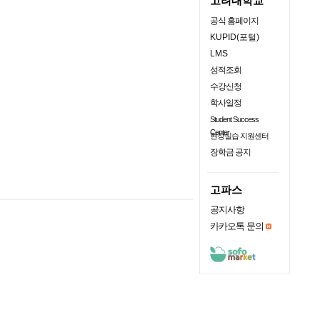
고려대학교
공식 홈페이지
KUPID(포털)
LMS
성적조회
수강신청
학사일정
Student Success
Center
현장실습 지원센터
장학금 공지
고파스
공지사항
카카오톡 문의