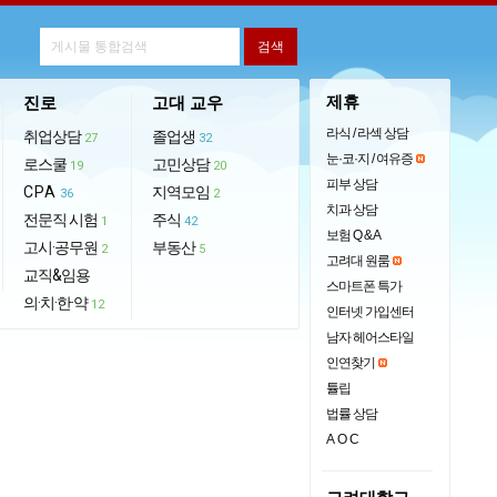
제휴
진로
고대 교우
라식 / 라섹 상담
취업상담
졸업생
27
32
눈·코·지 / 여유증
로스쿨
고민상담
19
20
피부 상담
CPA
지역모임
36
2
치과 상담
전문직 시험
주식
1
42
보험 Q & A
고시·공무원
부동산
2
5
고려대 원룸
교직&임용
스마트폰 특가
의·치·한·약
12
인터넷 가입센터
남자 헤어스타일
인연찾기
튤립
법률 상담
AOC