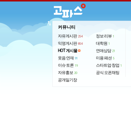
import_export
커뮤니티
자유게시판
정보·리뷰
254
1
익명게시판
대학원
854
1
HOT 게시물
연애상담
21
웃음·연재
미용·패션
91
5
이슈·토론
스타트업·창업
19
1
자유홍보
공식 오픈채팅
20
공개일기장