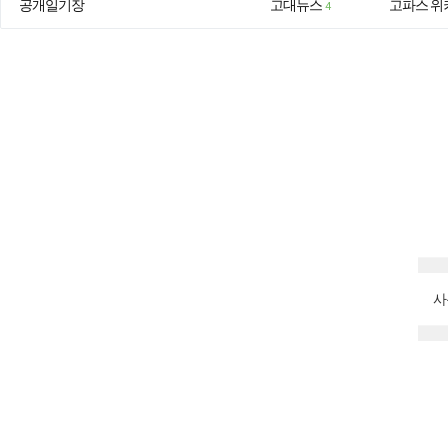
공개일기장
고대뉴스
고파스 위
4
사