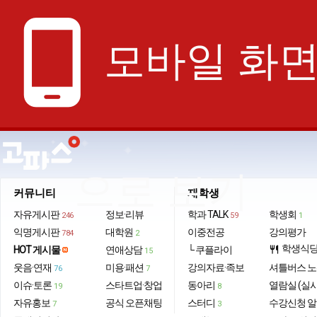
phone_android
모바일 화
으로 보기
커뮤니티
재학생
자유게시판
정보·리뷰
학과 TALK
학생회
246
59
1
익명게시판
대학원
이중전공
강의평가
784
2
학생식
HOT 게시물
연애상담
└ 쿠플라이
restaurant
15
웃음·연재
미용·패션
강의자료·족보
셔틀버스 
76
7
이슈·토론
스타트업·창업
동아리
열람실 (실
19
8
자유홍보
공식 오픈채팅
스터디
수강신청 
7
3