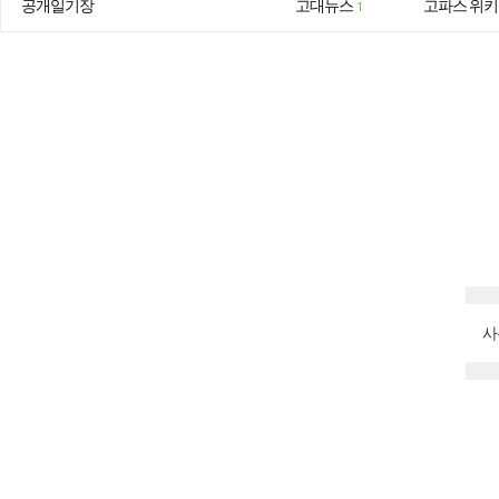
공개일기장
고대뉴스
고파스 위키
1
사