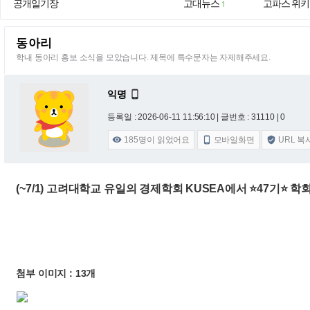
공개일기장
고대뉴스
고파스 위키
1
동아리
학내 동아리 홍보 소식을 모았습니다. 제목에 특수문자는 자제해주세요.
익명

등록일 : 2026-06-11 11:56:10
| 글번호 : 31110 | 0
185
명이 읽었어요
모바일화면
URL 복



(~7/1) 고려대학교 유일의 경제학회 KUSEA에서 ⭐️47기⭐️
첨부 이미지 : 13개