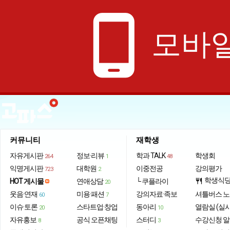
phone_android
모바일
커뮤니티
재학생
자유게시판
정보·리뷰
학과 TALK
학생회
264
1
48
익명게시판
대학원
이중전공
강의평가
723
2
학생식
HOT 게시물
연애상담
└ 쿠플라이
restaurant
20
웃음·연재
미용·패션
강의자료·족보
셔틀버스 
60
7
이슈·토론
스타트업·창업
동아리
열람실 (실
20
10
자유홍보
공식 오픈채팅
스터디
수강신청 
8
3