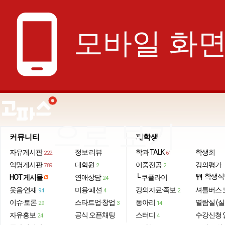
phone_android
모바일 화
으로 보기
커뮤니티
재학생
자유게시판
정보·리뷰
학과 TALK
학생회
222
61
익명게시판
대학원
이중전공
강의평가
789
2
2
학생식
HOT 게시물
연애상담
└ 쿠플라이
restaurant
24
웃음·연재
미용·패션
강의자료·족보
셔틀버스 
94
4
2
이슈·토론
스타트업·창업
동아리
열람실 (실
29
3
14
자유홍보
공식 오픈채팅
스터디
수강신청 
24
4