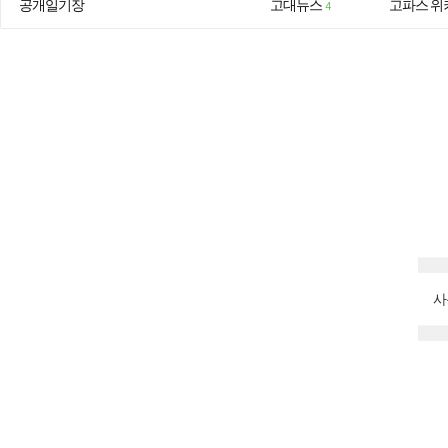
공개일기장
고대뉴스
고파스 위
4
사