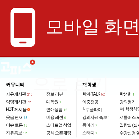
phone_android
모바일 화
으로 보기
커뮤니티
재학생
자유게시판
정보·리뷰
학과 TALK
학생회
213
62
1
익명게시판
대학원
이중전공
강의평가
725
1
학생식
HOT 게시물
연애상담
└ 쿠플라이
restaurant
12
웃음·연재
미용·패션
강의자료·족보
셔틀버스 
68
6
1
이슈·토론
스타트업·창업
동아리
열람실 (실
18
7
자유홍보
공식 오픈채팅
스터디
수강신청 
12
1