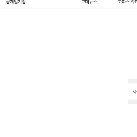
공개일기장
고대뉴스
고파스 위
사