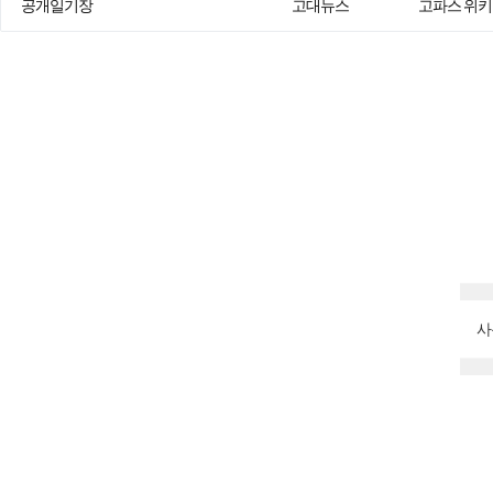
공개일기장
고대뉴스
고파스 위키
사