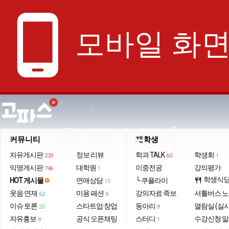
phone_android
모바일 화
으로 보기
커뮤니티
재학생
자유게시판
정보·리뷰
학과 TALK
학생회
233
60
1
익명게시판
대학원
이중전공
강의평가
746
1
학생식
HOT 게시물
연애상담
└ 쿠플라이
restaurant
15
웃음·연재
미용·패션
강의자료·족보
셔틀버스 
62
8
이슈·토론
스타트업·창업
동아리
열람실 (실
20
8
자유홍보
공식 오픈채팅
스터디
수강신청 
8
1