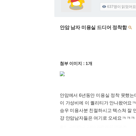
637
명이 읽었어요

안암 남자 미용실 드디어 정착함

첨부 이미지 : 1개
안암에서 6년동안 미용실 정착 못했는
이 가성비에 이 퀄리티가 안나왔어요ㅋㅋ
승우 미용사분 친절하시고 텍스쳐 잘 
걍 안암남자들은 여기로 오세요ㅋㅋㅋ 첫
출처 : 고려대학교 고파스 2026-08-07 04:58:34: