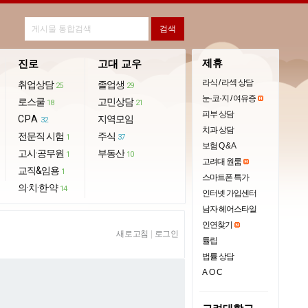
제휴
진로
고대 교우
라식 / 라섹 상담
취업상담
졸업생
25
29
눈·코·지 / 여유증
로스쿨
고민상담
18
21
피부 상담
CPA
지역모임
32
치과 상담
전문직 시험
주식
1
37
보험 Q & A
고시·공무원
부동산
1
10
고려대 원룸
교직&임용
1
스마트폰 특가
의·치·한·약
14
인터넷 가입센터
남자 헤어스타일
인연찾기
새로고침
|
로그인
튤립
법률 상담
AOC