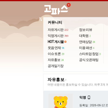
import_export
커뮤니티
자유게시판
정보·리뷰
222
익명게시판
대학원
789
2
HOT 게시물
연애상담
24
웃음·연재
미용·패션
94
4
이슈·토론
스타트업·창업
29
3
자유홍보
공식 오픈채팅
24
공개일기장
자유홍보
F
어떤 내용이든 홍보하실 수 있습니다. 하루 3개 
익명

등록일 : 2026-06-12 2