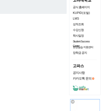
고려대학교
공식 홈페이지
KUPID(포털)
LMS
성적조회
수강신청
학사일정
Student Success
Center
현장실습 지원센터
장학금 공지
고파스
공지사항
카카오톡 문의