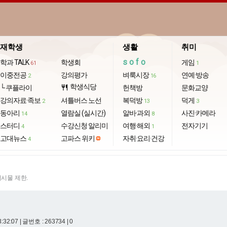
재학생
생활
취미
sofo
학과 TALK
학생회
게임
61
1
이중전공
강의평가
벼룩시장
연예·방송
2
16
학생식당
└ 쿠플라이
restaurant
헌책방
문화교양
강의자료·족보
셔틀버스 노선
복덕방
덕게
2
13
3
동아리
열람실 (실시간)
알바·과외
사진·카메라
14
8
스터디
수강신청 알리미
여행·해외
전자기기
4
1
고대뉴스
고파스 위키
자취·요리·건강
4
게시물 제한.
3:32:07
| 글번호 : 263734 | 0