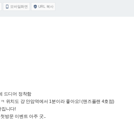
모바일화면
URL 복사


데 드디어 정착함
 위치도 걍 안암역에서 1분이라 좋아요! (맨즈플랜 4호점)
만집니다!
방문 이벤트 아주 굿..