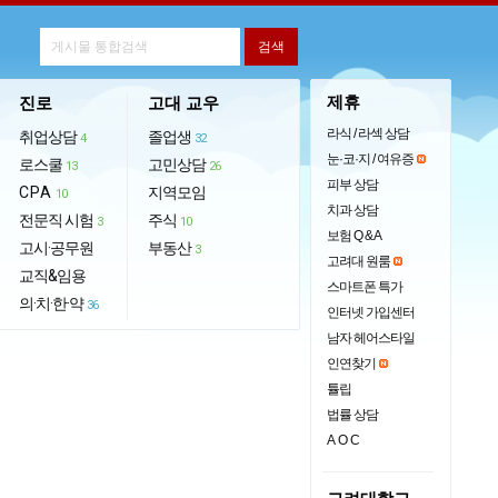
제휴
진로
고대 교우
라식 / 라섹 상담
취업상담
졸업생
4
32
눈·코·지 / 여유증
로스쿨
고민상담
13
26
피부 상담
CPA
지역모임
10
치과 상담
전문직 시험
주식
3
10
보험 Q & A
고시·공무원
부동산
3
고려대 원룸
교직&임용
스마트폰 특가
의·치·한·약
36
인터넷 가입센터
남자 헤어스타일
인연찾기
튤립
법률 상담
AOC