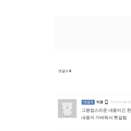
댓글수
6

댓글
1
익명
2025-07-06 02
그뭔씹스러운 내용이긴 
내용이 가벼워서 헷갈림
: