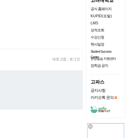
고려대학교
공식 홈페이지
KUPID(포털)
LMS
성적조회
수강신청
학사일정
Student Success
Center
현장실습 지원센터
새로고침
|
로그인
장학금 공지
고파스
공지사항
카카오톡 문의