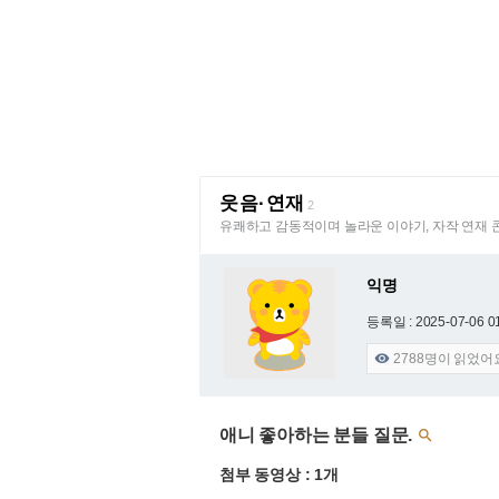
웃음·연재
2
유쾌하고 감동적이며 놀라운 이야기, 자작 연재 
익명
등록일 : 2025-07-06 0
2788
명이 읽었어

애니 좋아하는 분들 질문.

첨부 동영상 : 1개