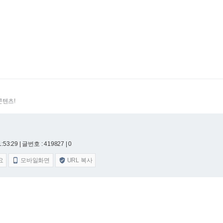
콘텐츠!
1:53:29
| 글번호 : 419827 | 0
요
모바일화면
URL 복사

