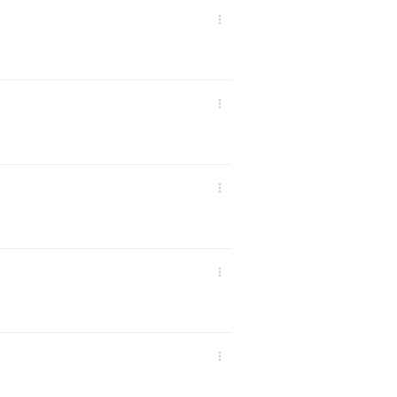




