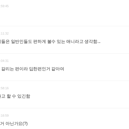
:59:45
:11:32
들은 일반인들도 편하게 볼수 있는 애니라고 생각함...
:
:04:31
 갈리는 편이라 딥한편인거 같아여
:
:58:16
고 할 수 있긴함
:
:16:59
거 아닌가요(?)
: