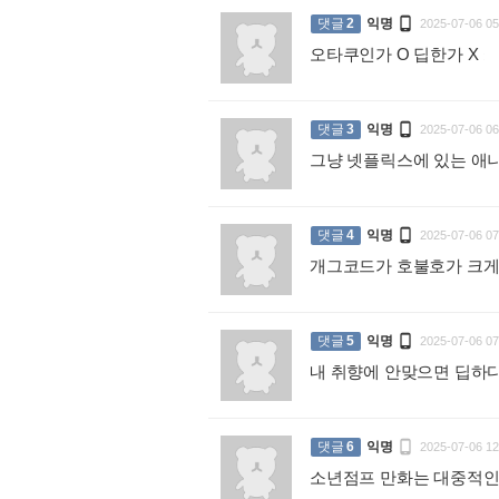

댓글
2
익명
2025-07-06 05
오타쿠인가 O 딥한가 X
:

댓글
3
익명
2025-07-06 06
그냥 넷플릭스에 있는 애니

댓글
4
익명
2025-07-06 07
개그코드가 호불호가 크게

댓글
5
익명
2025-07-06 07
내 취향에 안맞으면 딥하다

댓글
6
익명
2025-07-06 12
소년점프 만화는 대중적인