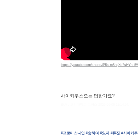
https://youtube.com/shorts/lP5s-m5nqXo?si=Yn
사이키쿠스오는 딥한가요?
출처 : 고려대학교 고파스 2026-08-09 19:14:54:
#프로미스나인
#송하여
#있지
#류진
#사이키