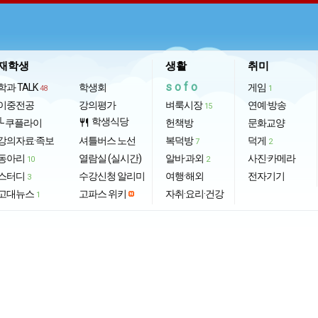
재학생
생활
취미
sofo
학과 TALK
학생회
게임
48
1
이중전공
강의평가
벼룩시장
연예·방송
15
학생식당
└ 쿠플라이
restaurant
헌책방
문화교양
강의자료·족보
셔틀버스 노선
복덕방
덕게
7
2
동아리
열람실 (실시간)
알바·과외
사진·카메라
10
2
스터디
수강신청 알리미
여행·해외
전자기기
3
고대뉴스
고파스 위키
자취·요리·건강
1