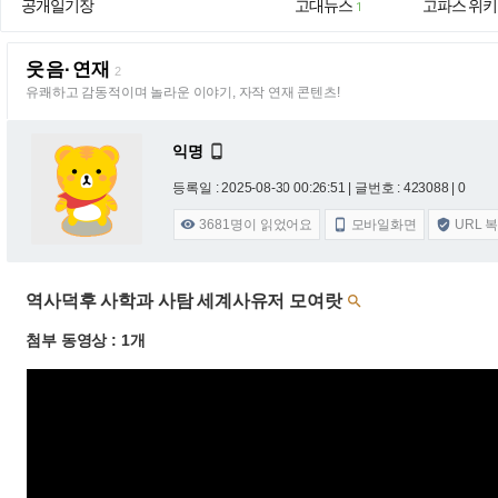
공개일기장
고대뉴스
고파스 위키
1
웃음·연재
2
유쾌하고 감동적이며 놀라운 이야기, 자작 연재 콘텐츠!
익명

등록일 : 2025-08-30 00:26:51
| 글번호 : 423088 | 0
3681
명이 읽었어요
모바일화면
URL 



역사덕후 사학과 사탐 세계사유저 모여랏

첨부 동영상 : 1개