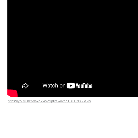
https://youtu.be/WhxpYW7c9pI?si=ovccTBEHN36Ss2is