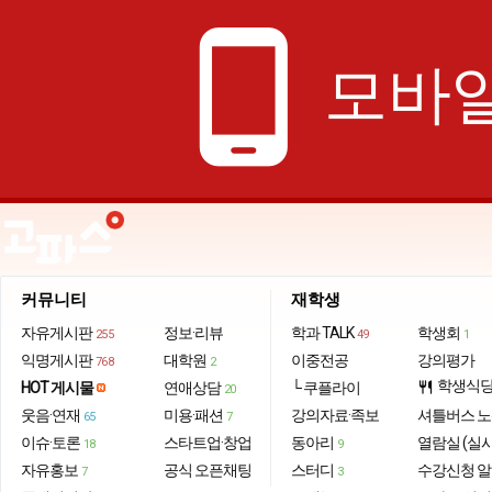
phone_android
모바일
커뮤니티
재학생
자유게시판
정보·리뷰
학과 TALK
학생회
255
49
1
익명게시판
대학원
이중전공
강의평가
768
2
학생식
HOT 게시물
연애상담
└ 쿠플라이
restaurant
20
웃음·연재
미용·패션
강의자료·족보
셔틀버스 
65
7
이슈·토론
스타트업·창업
동아리
열람실 (실
18
9
자유홍보
공식 오픈채팅
스터디
수강신청 
7
3