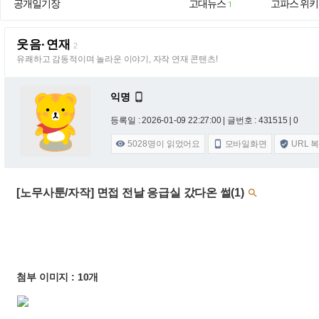
공개일기장
고대뉴스
고파스 위키
1
웃음·연재
2
유쾌하고 감동적이며 놀라운 이야기, 자작 연재 콘텐츠!
익명

등록일 : 2026-01-09 22:27:00
| 글번호 : 431515 | 0
5028
명이 읽었어요
모바일화면
URL 



[노무사툰/자작] 면접 전날 응급실 갔다온 썰(1)

첨부 이미지 : 10개