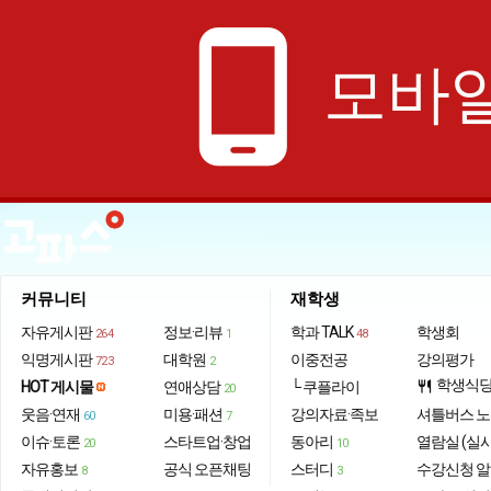
phone_android
모바일
커뮤니티
재학생
자유게시판
정보·리뷰
학과 TALK
학생회
264
1
48
익명게시판
대학원
이중전공
강의평가
723
2
학생식
HOT 게시물
연애상담
└ 쿠플라이
restaurant
20
웃음·연재
미용·패션
강의자료·족보
셔틀버스 
60
7
이슈·토론
스타트업·창업
동아리
열람실 (실
20
10
자유홍보
공식 오픈채팅
스터디
수강신청 
8
3