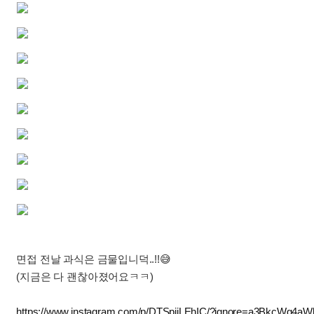
면접 전날 과식은 금물입니덕..!!😅
(지금은 다 괜찮아졌어요ㅋㅋ)
https://www.instagram.com/p/DTSpjjLEhIC/?ignore=a3BkcWg4a