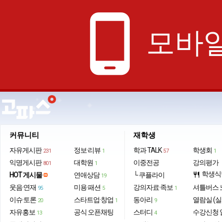
phone_android
모바일
커뮤니티
재학생
자유게시판
정보·리뷰
학과 TALK
학생회
231
1
57
1
익명게시판
대학원
이중전공
강의평가
801
1
학생식
HOT 게시물
연애상담
└ 쿠플라이
restaurant
19
웃음·연재
미용·패션
강의자료·족보
셔틀버스 
95
5
1
이슈·토론
스타트업·창업
동아리
열람실 (실
20
1
9
자유홍보
공식 오픈채팅
스터디
수강신청 
13
4