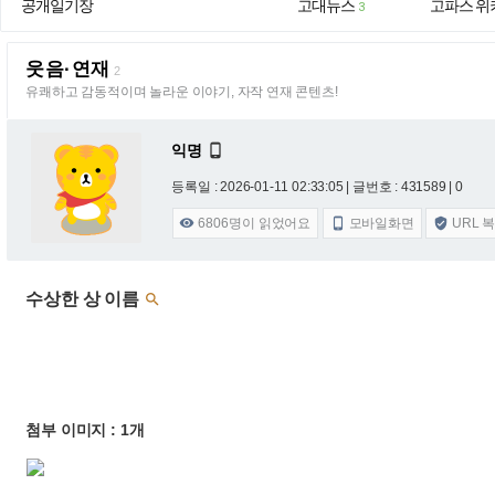
공개일기장
고대뉴스
고파스 위
3
웃음·연재
2
유쾌하고 감동적이며 놀라운 이야기, 자작 연재 콘텐츠!
익명

등록일 : 2026-01-11 02:33:05
| 글번호 : 431589 | 0
6806
명이 읽었어요
모바일화면
URL 



수상한 상 이름

첨부 이미지 : 1개