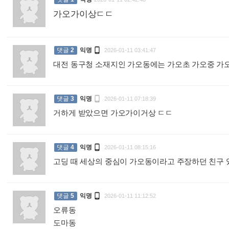
가오가이상ㄷㄷ
:

댓글
2
익명
2026-01-11 03:41:47
대전 동구청 소재지인 가오동에는 가오초 가오중 가

댓글
3
익명
2026-01-11 07:18:39
거하게 받았으면 가오가이거상 ㄷㄷ
:

댓글
4
익명
2026-01-11 08:15:16
고딩 때 세상의 중심이 가오동이라고 주장하던 친구

댓글
5
익명
2026-01-11 11:12:52
오류동
도마동