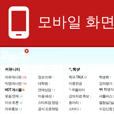
phone_android
모바일 화
으로 보기
커뮤니티
재학생
자유게시판
정보·리뷰
학과 TALK
학생회
236
1
59
1
익명게시판
대학원
이중전공
강의평가
799
1
학생식
HOT 게시물
연애상담
└ 쿠플라이
restaurant
19
웃음·연재
미용·패션
강의자료·족보
셔틀버스 
93
5
1
이슈·토론
스타트업·창업
동아리
열람실 (실
20
1
9
자유홍보
공식 오픈채팅
스터디
수강신청 
14
4