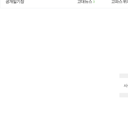
공개일기장
고대뉴스
고파스 위
3
사