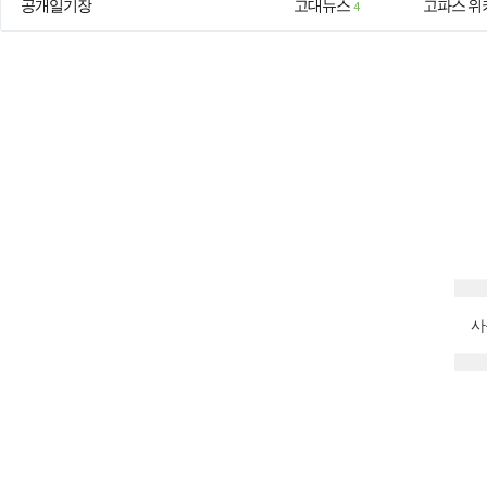
공개일기장
고대뉴스
고파스 위
4
사