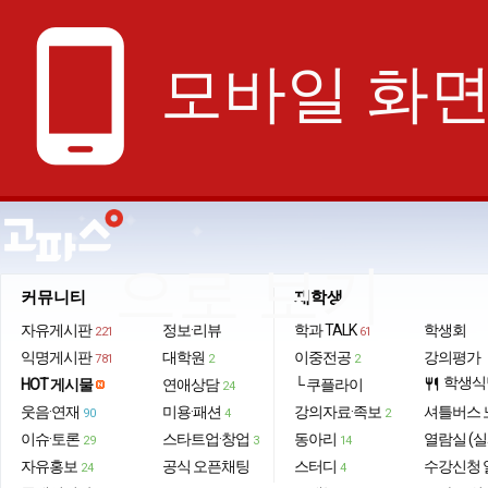
phone_android
모바일 화
으로 보기
커뮤니티
재학생
자유게시판
정보·리뷰
학과 TALK
학생회
221
61
익명게시판
대학원
이중전공
강의평가
781
2
2
학생식
HOT 게시물
연애상담
└ 쿠플라이
restaurant
24
웃음·연재
미용·패션
강의자료·족보
셔틀버스 
90
4
2
이슈·토론
스타트업·창업
동아리
열람실 (실
29
3
14
자유홍보
공식 오픈채팅
스터디
수강신청 
24
4