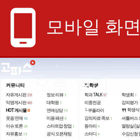
phone_android
모바일 화
으로 보기
커뮤니티
재학생
자유게시판
정보·리뷰
학과 TALK
학생회
231
1
57
1
익명게시판
대학원
이중전공
강의평가
801
1
학생식
HOT 게시물
연애상담
└ 쿠플라이
restaurant
19
웃음·연재
미용·패션
강의자료·족보
셔틀버스 
95
5
1
이슈·토론
스타트업·창업
동아리
열람실 (실
20
1
9
자유홍보
공식 오픈채팅
스터디
수강신청 
13
4