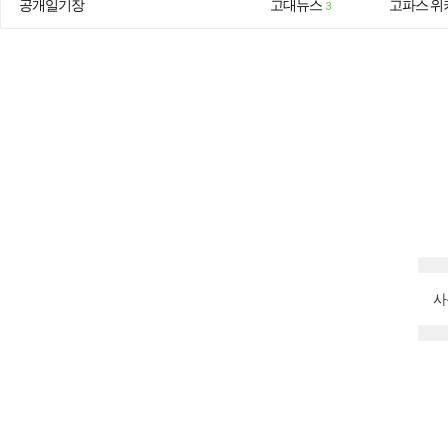
공개일기장
고대뉴스
고파스 위
3
사