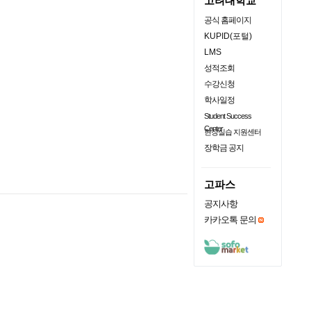
고려대학교
공식 홈페이지
KUPID(포털)
LMS
성적조회
수강신청
학사일정
Student Success
Center
현장실습 지원센터
장학금 공지
고파스
공지사항
카카오톡 문의