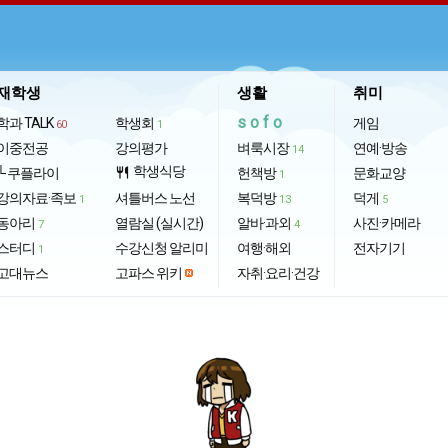
재학생
생활
취미
sofo
학과 TALK
학생회
게임
60
1
이중전공
강의평가
벼룩시장
연예·방송
14
학생식당
└ 쿠플라이
restaurant
헌책방
문화교양
1
강의자료·족보
셔틀버스 노선
복덕방
덕게
1
13
5
동아리
열람실 (실시간)
알바·과외
사진·카메라
7
4
스터디
수강신청 알리미
여행·해외
전자기기
1
고대뉴스
고파스 위키
자취·요리·건강