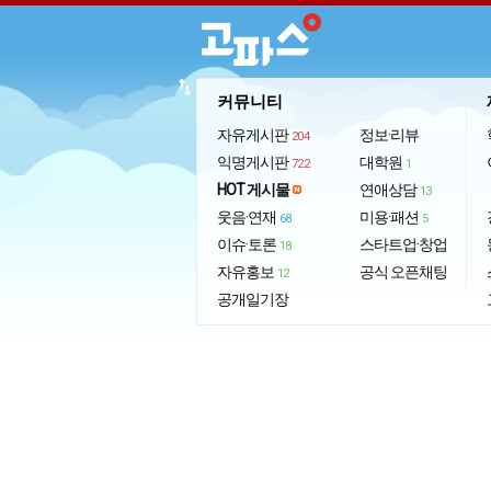
import_export
커뮤니티
자유게시판
정보·리뷰
204
익명게시판
대학원
722
1
HOT 게시물
연애상담
13
웃음·연재
미용·패션
68
5
이슈·토론
스타트업·창업
18
자유홍보
공식 오픈채팅
12
공개일기장