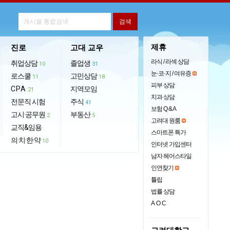
제휴
진로
고대 교우
라식 / 라섹 상담
취업상담
졸업생
10
31
눈·코·지 / 여유증
로스쿨
고민상담
11
18
피부 상담
CPA
지역모임
21
치과 상담
전문직 시험
주식
41
보험 Q & A
고시·공무원
부동산
2
5
고려대 원룸
교직&임용
스마트폰 특가
의·치·한·약
10
인터넷 가입센터
남자 헤어스타일
인연찾기
튤립
법률 상담
AOC