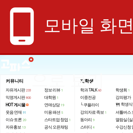
phone_android
모바일 화
으로 보기
커뮤니티
재학생
자유게시판
정보·리뷰
학과 TALK
학생회
233
1
60
1
익명게시판
대학원
이중전공
강의평가
800
1
학생식
HOT 게시물
연애상담
└ 쿠플라이
restaurant
19
웃음·연재
미용·패션
강의자료·족보
셔틀버스 
91
5
1
이슈·토론
스타트업·창업
동아리
열람실 (실
20
1
9
자유홍보
공식 오픈채팅
스터디
수강신청 
13
4