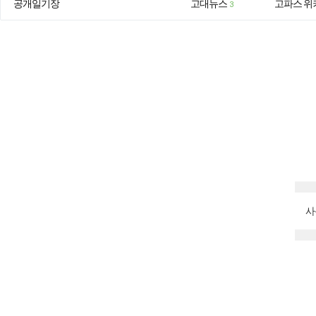
공개일기장
고대뉴스
고파스 위
3
사