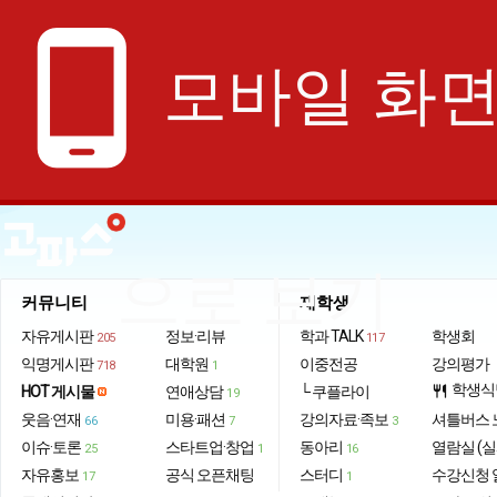
phone_android
모바일 화
으로 보기
커뮤니티
재학생
자유게시판
정보·리뷰
학과 TALK
학생회
205
117
익명게시판
대학원
이중전공
강의평가
718
1
학생식
HOT 게시물
연애상담
└ 쿠플라이
restaurant
19
웃음·연재
미용·패션
강의자료·족보
셔틀버스 
66
7
3
이슈·토론
스타트업·창업
동아리
열람실 (실
25
1
16
자유홍보
공식 오픈채팅
스터디
수강신청 
17
1