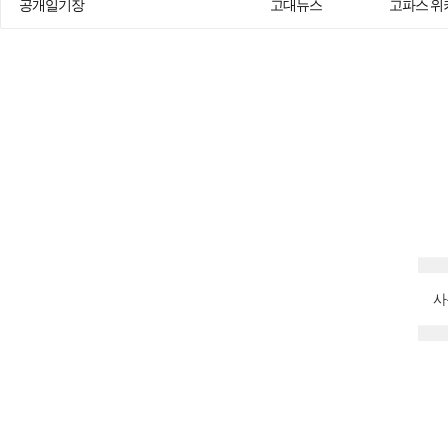
공개일기장
고대뉴스
고파스 위
사