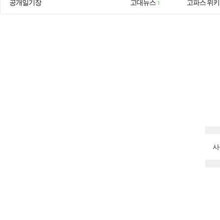
공개일기장
고대뉴스
고파스 위키
1
사