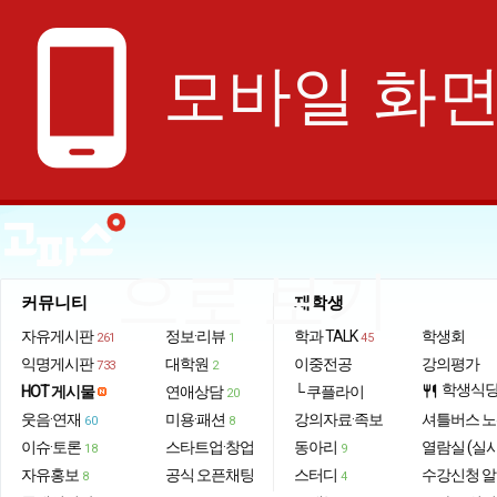
phone_android
모바일 화
으로 보기
커뮤니티
재학생
자유게시판
정보·리뷰
학과 TALK
학생회
261
1
45
익명게시판
대학원
이중전공
강의평가
733
2
학생식
HOT 게시물
연애상담
└ 쿠플라이
restaurant
20
웃음·연재
미용·패션
강의자료·족보
셔틀버스 
60
8
이슈·토론
스타트업·창업
동아리
열람실 (실
18
9
자유홍보
공식 오픈채팅
스터디
수강신청 
8
4