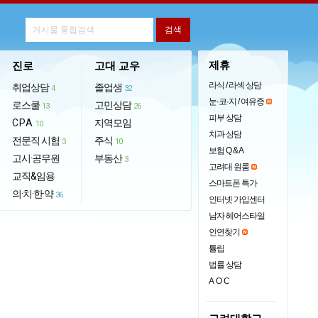
제휴
진로
고대 교우
라식 / 라섹 상담
취업상담
졸업생
4
32
눈·코·지 / 여유증
로스쿨
고민상담
13
26
피부 상담
CPA
지역모임
10
치과 상담
전문직 시험
주식
3
10
보험 Q & A
고시·공무원
부동산
3
고려대 원룸
교직&임용
스마트폰 특가
의·치·한·약
36
인터넷 가입센터
남자 헤어스타일
인연찾기
튤립
법률 상담
AOC