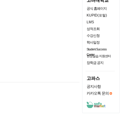
고려대학교
공식 홈페이지
KUPID(포털)
LMS
성적조회
수강신청
학사일정
Student Success
Center
현장실습 지원센터
장학금 공지
고파스
공지사항
카카오톡 문의