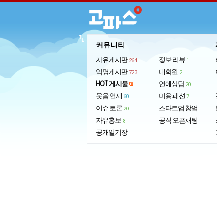
import_export
커뮤니티
자유게시판
정보·리뷰
264
1
익명게시판
대학원
723
2
HOT 게시물
연애상담
20
웃음·연재
미용·패션
60
7
이슈·토론
스타트업·창업
20
자유홍보
공식 오픈채팅
8
공개일기장