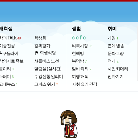
재학생
생활
취미
sofo
학과 TALK
학생회
게임
48
1
이중전공
강의평가
벼룩시장
연예·방송
15
학생식당
└ 쿠플라이
restaurant
헌책방
문화교양
강의자료·족보
셔틀버스 노선
복덕방
덕게
7
2
동아리
열람실 (실시간)
알바·과외
사진·카메라
10
2
스터디
수강신청 알리미
여행·해외
전자기기
3
고대뉴스
고파스 위키
자취·요리·건강
1