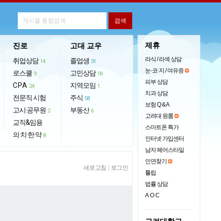
제휴
진로
고대 교우
라식 / 라섹 상담
취업상담
졸업생
14
31
눈·코·지 / 여유증
로스쿨
고민상담
9
18
피부 상담
CPA
지역모임
24
1
치과 상담
전문직 시험
주식
58
보험 Q & A
고시·공무원
부동산
2
6
고려대 원룸
교직&임용
스마트폰 특가
의·치·한·약
8
인터넷 가입센터
남자 헤어스타일
인연찾기
새로고침
|
로그인
튤립
법률 상담
AOC