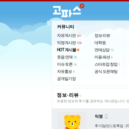
import_export
커뮤니티
자유게시판
정보·리뷰
201
익명게시판
대학원
728
HOT 게시물
연애상담
12
웃음·연재
미용·패션
70
6
이슈·토론
스타트업·창업
16
1
자유홍보
공식 오픈채팅
9
공개일기장
정보·리뷰
6
유용한 정보와 후기를 공유하는 게시판입니다. 안
익명

후기(일반) |
등록일 : 20