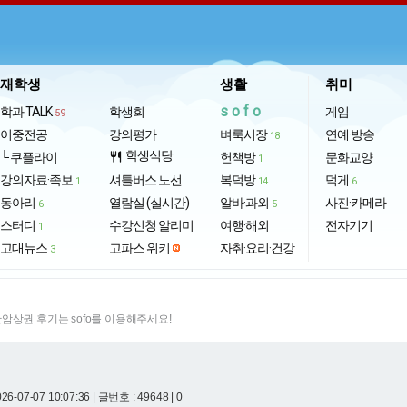
재학생
생활
취미
sofo
학과 TALK
학생회
게임
59
이중전공
강의평가
벼룩시장
연예·방송
18
학생식당
└ 쿠플라이
restaurant
헌책방
문화교양
1
강의자료·족보
셔틀버스 노선
복덕방
덕게
1
14
6
동아리
열람실 (실시간)
알바·과외
사진·카메라
6
5
스터디
수강신청 알리미
여행·해외
전자기기
1
고대뉴스
고파스 위키
자취·요리·건강
3
암상권 후기는 sofo를 이용해주세요!
26-07-07 10:07:36
| 글번호 : 49648 | 0