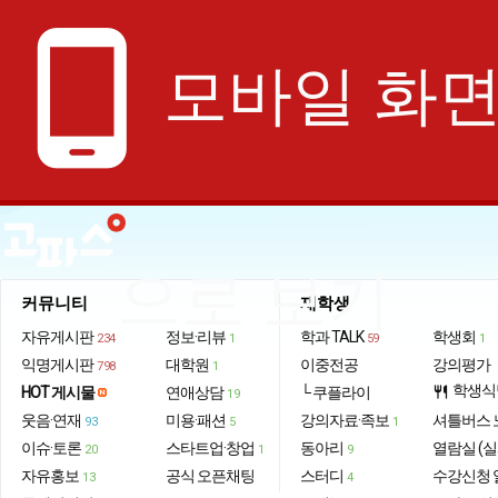
phone_android
모바일 화
으로 보기
커뮤니티
재학생
자유게시판
정보·리뷰
학과 TALK
학생회
234
1
59
1
익명게시판
대학원
이중전공
강의평가
798
1
학생식
HOT 게시물
연애상담
└ 쿠플라이
restaurant
19
웃음·연재
미용·패션
강의자료·족보
셔틀버스 
93
5
1
이슈·토론
스타트업·창업
동아리
열람실 (실
20
1
9
자유홍보
공식 오픈채팅
스터디
수강신청 
13
4