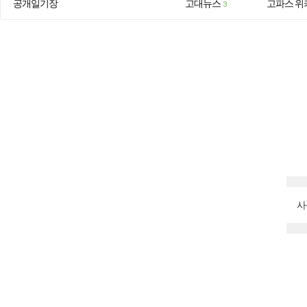
공개일기장
고대뉴스
고파스 위
3
사