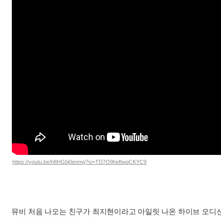
https://youtu.be/h8HGbj0enmg?si=TD7O9heftwqCKYC9
뮤비 처음 나오는 친구가 최지현이라고 아일릿 나온 하이브 오디