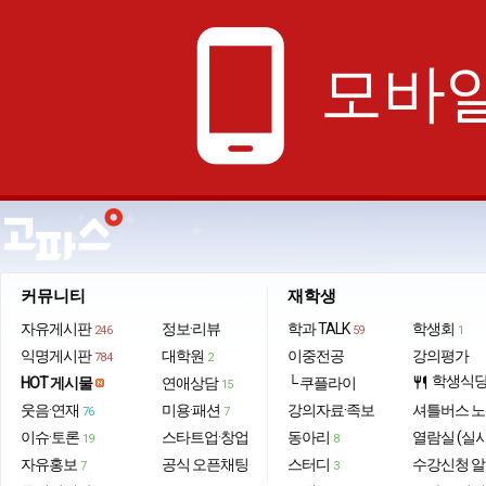
phone_android
모바일
커뮤니티
재학생
자유게시판
정보·리뷰
학과 TALK
학생회
246
59
1
익명게시판
대학원
이중전공
강의평가
784
2
학생식
HOT 게시물
연애상담
└ 쿠플라이
restaurant
15
웃음·연재
미용·패션
강의자료·족보
셔틀버스 
76
7
이슈·토론
스타트업·창업
동아리
열람실 (실
19
8
자유홍보
공식 오픈채팅
스터디
수강신청 
7
3