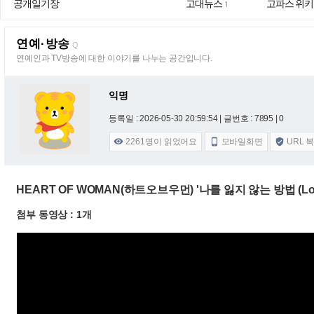
공개일기장
고대뉴스
고파스 위키
1
연예·방송
Q
연예인과 TV방송에 대한 이야기를 나누는 공간입니다.
익명
등록일 : 2026-05-30 20:59:54
| 글번호 : 7895 | 0
2261
명이 읽었어요
모바일화면
URL 



HEART OF WOMAN(하트오브우먼) '나를 잃지 않는 방법 (Lost i
첨부 동영상 : 1개