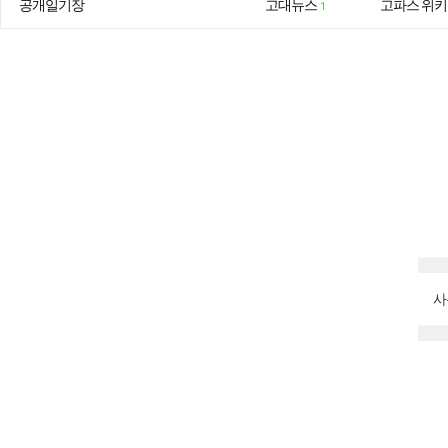
공개일기장
고대뉴스
고파스 위키
1
사