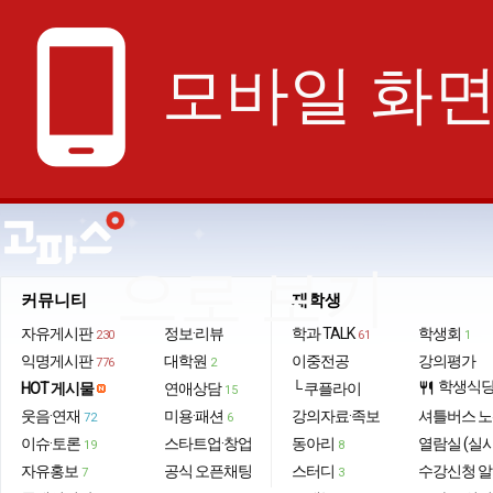
phone_android
모바일 화
으로 보기
커뮤니티
재학생
자유게시판
정보·리뷰
학과 TALK
학생회
230
61
1
익명게시판
대학원
이중전공
강의평가
776
2
학생식
HOT 게시물
연애상담
└ 쿠플라이
restaurant
15
웃음·연재
미용·패션
강의자료·족보
셔틀버스 
72
6
이슈·토론
스타트업·창업
동아리
열람실 (실
19
8
자유홍보
공식 오픈채팅
스터디
수강신청 
7
3