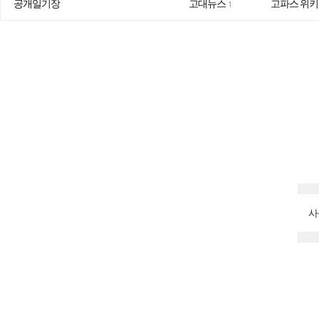
공개일기장
고대뉴스
고파스 위키
1
사