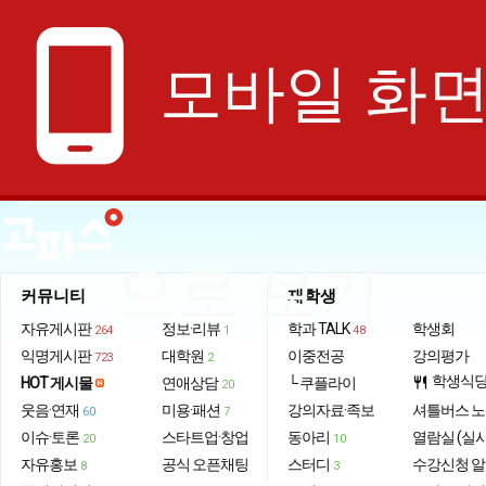
phone_android
모바일 화
으로 보기
커뮤니티
재학생
자유게시판
정보·리뷰
학과 TALK
학생회
264
1
48
익명게시판
대학원
이중전공
강의평가
723
2
학생식
HOT 게시물
연애상담
└ 쿠플라이
restaurant
20
웃음·연재
미용·패션
강의자료·족보
셔틀버스 
60
7
이슈·토론
스타트업·창업
동아리
열람실 (실
20
10
자유홍보
공식 오픈채팅
스터디
수강신청 
8
3