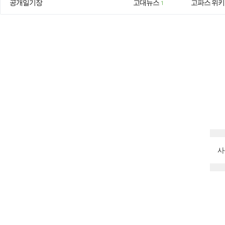
공개일기장
고대뉴스
고파스 위키
1
사