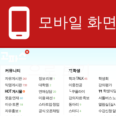
phone_android
모바일 화
으로 보기
커뮤니티
재학생
자유게시판
정보·리뷰
학과 TALK
학생회
261
1
45
익명게시판
대학원
이중전공
강의평가
733
2
학생식
HOT 게시물
연애상담
└ 쿠플라이
restaurant
20
웃음·연재
미용·패션
강의자료·족보
셔틀버스 
60
8
이슈·토론
스타트업·창업
동아리
열람실 (실
18
9
자유홍보
공식 오픈채팅
스터디
수강신청 
8
4