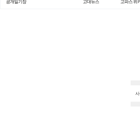
공개일기장
고대뉴스
고파스 위
사