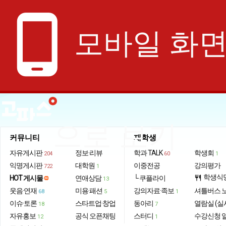
phone_android
모바일 화
으로 보기
커뮤니티
재학생
자유게시판
정보·리뷰
학과 TALK
학생회
204
60
1
익명게시판
대학원
이중전공
강의평가
722
1
학생식
HOT 게시물
연애상담
└ 쿠플라이
restaurant
13
웃음·연재
미용·패션
강의자료·족보
셔틀버스 
68
5
1
이슈·토론
스타트업·창업
동아리
열람실 (실
18
7
자유홍보
공식 오픈채팅
스터디
수강신청 
12
1