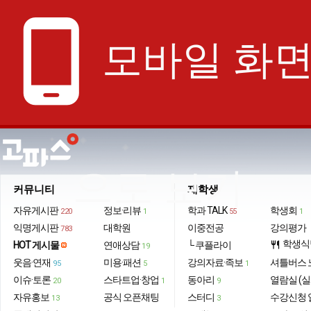
phone_android
모바일 화
으로 보기
커뮤니티
재학생
자유게시판
정보·리뷰
학과 TALK
학생회
220
1
55
1
익명게시판
대학원
이중전공
강의평가
783
학생식
HOT 게시물
연애상담
└ 쿠플라이
restaurant
19
웃음·연재
미용·패션
강의자료·족보
셔틀버스 
95
5
1
이슈·토론
스타트업·창업
동아리
열람실 (실
20
1
9
자유홍보
공식 오픈채팅
스터디
수강신청 
13
3