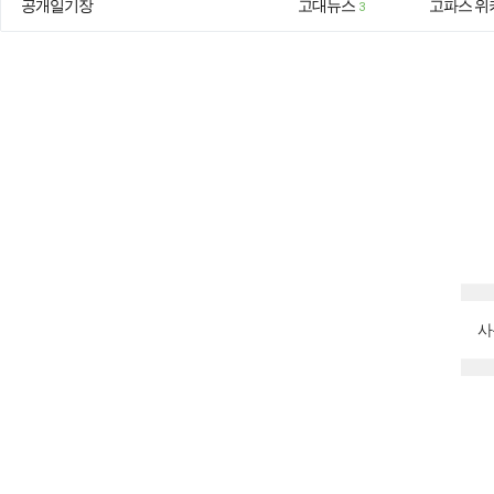
공개일기장
고대뉴스
고파스 위
3
사